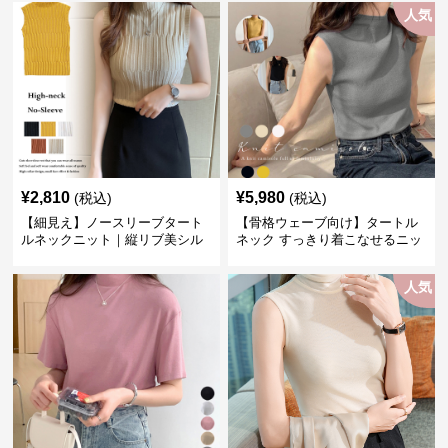
人気
¥
2,810
¥
5,980
(税込)
(税込)
【細見え】ノースリーブタート
【骨格ウェーブ向け】タートル
ルネックニット｜縦リブ美シル
ネック すっきり着こなせるニッ
エットトップス
トインナー｜ミニマルトップス
人気