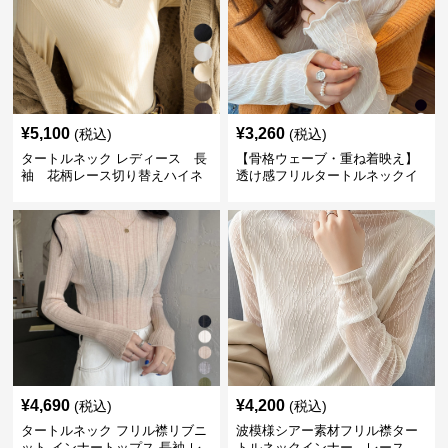
¥
5,100
¥
3,260
(税込)
(税込)
タートルネック レディース 長
【骨格ウェーブ・重ね着映え】
袖 花柄レース切り替えハイネ
透け感フリルタートルネックイ
ックインナートップス 吸湿
ンナー｜シアーハイネックトッ
通気性
プス
¥
4,690
¥
4,200
(税込)
(税込)
タートルネック フリル襟リブニ
波模様シアー素材フリル襟ター
ット インナートップス 長袖 レ
トルネックインナー レース