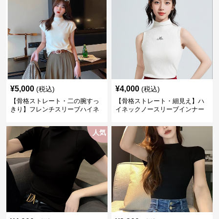
¥
5,000
¥
4,000
(税込)
(税込)
【骨格ストレート・二の腕すっ
【骨格ストレート・細見え】ハ
きり】フレンチスリーブハイネ
イネックノースリーブインナー
ックトップス｜上品半袖ニット
｜リブ編み美シルエットトップ
M〜2XL
ス M~L
人気