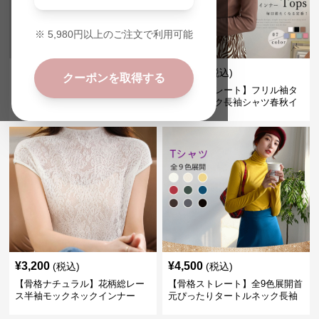
※
5,980
円以上のご注文で利用可能
¥
6,600
¥
3,490
(税込)
(税込)
クーポンを取得する
【骨格ナチュラル】半袖タート
【骨格ストレート】フリル袖タ
ルネックシャツ スリムフィット
ートルネック長袖シャツ春秋イ
カジュアル S〜XL
ンナー
¥
3,200
¥
4,500
(税込)
(税込)
【骨格ナチュラル】花柄総レー
【骨格ストレート】全9色展開首
ス半袖モックネックインナー
元ぴったりタートルネック長袖
インナー