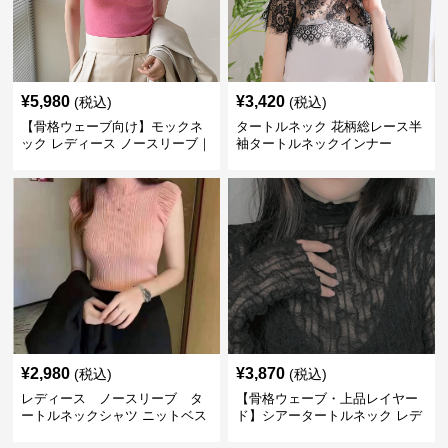
¥
5,980
¥
3,420
(税込)
(税込)
【骨格ウェーブ向け】モックネ
タートルネック 花柄総レース半
ック レディース ノースリーブ｜
袖タートルネックインナー
綿羊毛混紡リブニット S~L
¥
2,980
¥
3,870
(税込)
(税込)
レディース ノースリーブ タ
【骨格ウェーブ・上品レイヤー
ートルネックシャツ ニットベス
ド】シアータートルネック レデ
ト
ィース｜クシュクシュ加工イン