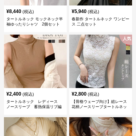
¥
8,440
¥
5,940
(税込)
(税込)
タートルネック モックネック半
春新作 タートルネック ワンピー
袖ゆったりシャツ 2個セット
ス 二点セット
人気
¥
2,400
¥
2,800
(税込)
(税込)
タートルネック レディース
【骨格ウェーブ向け】総レース
ノースリーブ 蓄熱保温リブ編
花柄ノースリーブタートルネッ
みタートルネックインナー秋冬
クトップス｜上品シアーインナ
用肌着
ー