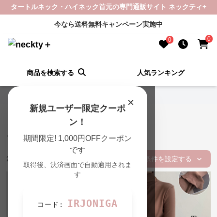
タートルネック・ハイネック首元の専門通販サイト ネックティ+
今なら送料無料キャンペーン実施中
0
0
商品を検索する
人気ランキング
neckty＋ TOP
›
インナーの一覧
×
新規ユーザー限定クーポ
ン！
インナー タートルネック 商品一覧
期間限定! 1,000円OFFクーポン
です
259
件の商品が見つかりました
条件を設定する
取得後、決済画面で自動適用されま
す
IRJONIGA
コード: