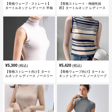
【骨格ウェーブ・ストレート】
【骨格ストレート・伸縮性抜
タートルネック レディース 半袖
群】タートルネック レディース
｜華奢見えする薄手リブカット
半袖｜薄手フィットインナー
ソー 定番シリーズ S~XL
S〜3XL
¥
5,300
¥
5,420
(税込)
(税込)
【骨格ストレート向け】タート
【骨格ウェーブ向け】タートル
ルネック レディース ノースリー
ネック レディース ノースリーブ
ブ｜シンプル美シルエットイン
｜ボーダー薄手トップス
ナー S〜3XL