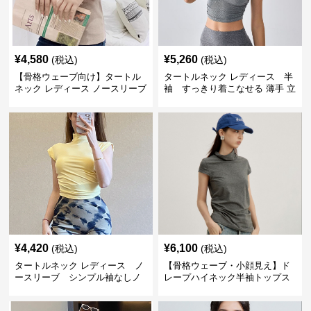
¥
4,580
¥
5,260
(税込)
(税込)
【骨格ウェーブ向け】タートル
タートルネック レディース 半
ネック レディース ノースリーブ
袖 すっきり着こなせる 薄手 立
｜上品シアー切替インナー
体裁断 半袖トップス S〜L
M~2XL
¥
4,420
¥
6,100
(税込)
(税込)
タートルネック レディース ノ
【骨格ウェーブ・小顔見え】ド
ースリーブ シンプル袖なしノ
レープハイネック半袖トップス
ースリーブトップス S M
｜上品カジュアルインナー S〜L