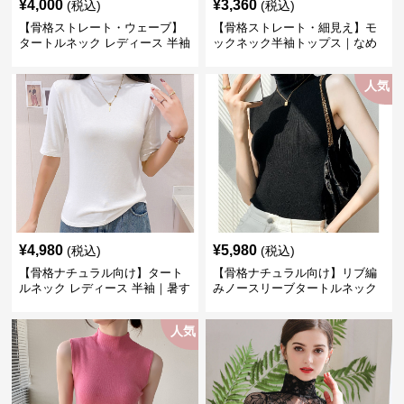
¥
4,000
¥
3,360
(税込)
(税込)
【骨格ストレート・ウェーブ】
【骨格ストレート・細見え】モ
タートルネック レディース 半袖
ックネック半袖トップス｜なめ
｜細見えする薄手きれいめトッ
らか素材の美シルエットインナ
プス S~2XL
ー S〜XL 定番シリーズ
人気
¥
4,980
¥
5,980
(税込)
(税込)
【骨格ナチュラル向け】タート
【骨格ナチュラル向け】リブ編
ルネック レディース 半袖｜暑す
みノースリーブタートルネック
ぎない薄手ハイネック・夏のき
ニット｜首元ゆったりトップ
れいめインナー 定番シリー
ス S〜L
人気
ズ M~3XL