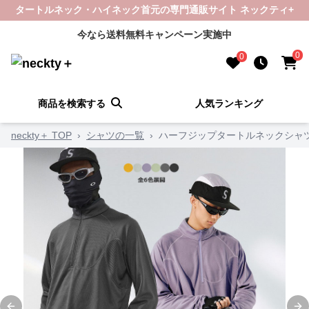
タートルネック・ハイネック首元の専門通販サイト ネックティ+
今なら送料無料キャンペーン実施中
0
0
商品を検索する
人気ランキング
neckty＋ TOP
›
シャツの一覧
›
ハーフジップタートルネックシャ