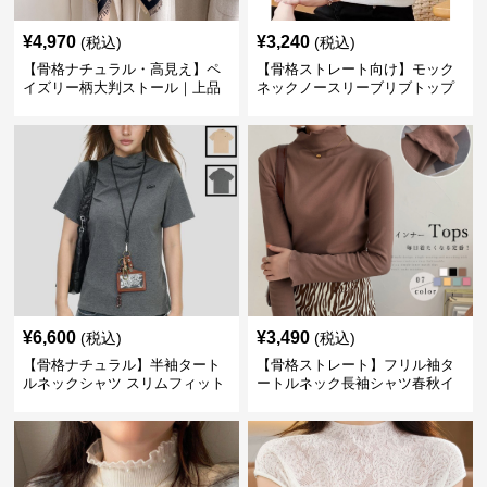
¥
4,970
¥
3,240
(税込)
(税込)
【骨格ナチュラル・高見え】ペ
【骨格ストレート向け】モック
イズリー柄大判ストール｜上品
ネックノースリーブリブトップ
フリンジネックウォーマー6色
ス｜細見えタートル風デザイン
¥
6,600
¥
3,490
(税込)
(税込)
【骨格ナチュラル】半袖タート
【骨格ストレート】フリル袖タ
ルネックシャツ スリムフィット
ートルネック長袖シャツ春秋イ
カジュアル S〜XL
ンナー