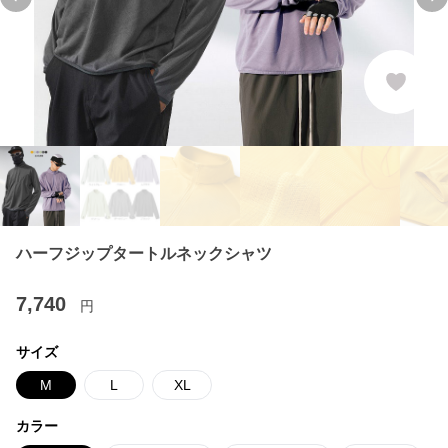
Previous slide
Ne
ハーフジップタートルネックシャツ
7,740
円
サイズ
M
L
XL
カラー