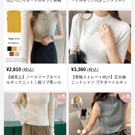
元ぴったりタートルネック長袖
ートルネック付きニットジャケ
インナー
ット レディース
¥
2,810
¥
3,360
(税込)
(税込)
【細見え】ノースリーブタート
【骨格ストレート向け】五分袖
ルネックニット｜縦リブ美シル
ニットシャツ プチタートルネッ
エットトップス
ク オフィスカジュアル
人気
人気