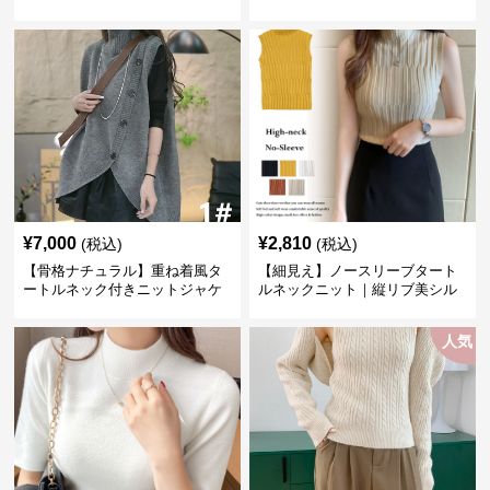
長袖春秋冬
インナー
¥
7,000
¥
2,810
(税込)
(税込)
【骨格ナチュラル】重ね着風タ
【細見え】ノースリーブタート
ートルネック付きニットジャケ
ルネックニット｜縦リブ美シル
ット レディース
エットトップス
人気