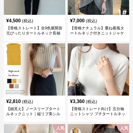
¥
4,500
¥
7,000
(税込)
(税込)
【骨格ストレート】全9色展開首
【骨格ナチュラル】重ね着風タ
元ぴったりタートルネック長袖
ートルネック付きニットジャケ
インナー
ット レディース
¥
2,810
¥
3,360
(税込)
(税込)
【細見え】ノースリーブタート
【骨格ストレート向け】五分袖
ルネックニット｜縦リブ美シル
ニットシャツ プチタートルネッ
エットトップス
ク オフィスカジュアル
人気
人気