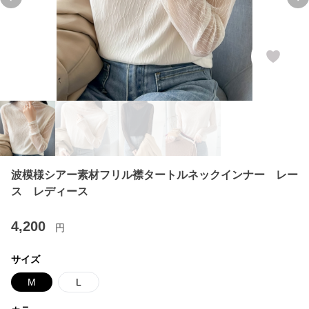
Previous slide
Ne
波模様シアー素材フリル襟タートルネックインナー レー
ス レディース
4,200
円
サイズ
M
L