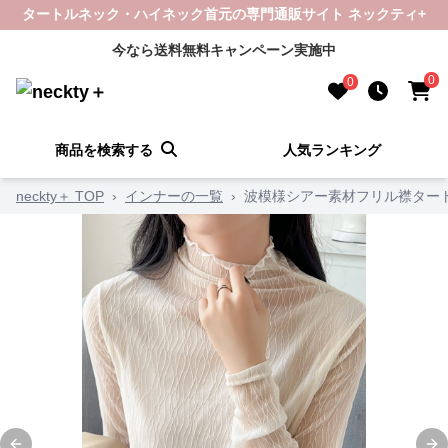
タートルネック・ハイネック首元の専門通販サイト ネックティ+
今なら送料無料キャンペーン実施中
0
0
商品を検索する
人気ランキング
neckty＋ TOP
›
インナーの一覧
›
波模様シアー素材フリル襟ター