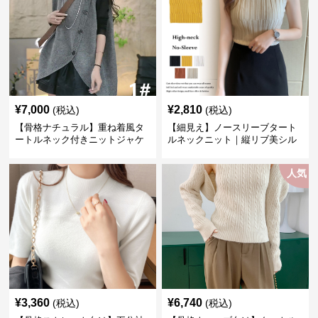
¥
7,000
¥
2,810
(税込)
(税込)
【骨格ナチュラル】重ね着風タ
【細見え】ノースリーブタート
ートルネック付きニットジャケ
ルネックニット｜縦リブ美シル
ット レディース
エットトップス
人気
¥
3,360
¥
6,740
(税込)
(税込)