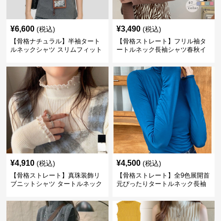
¥
6,600
¥
3,490
(税込)
(税込)
【骨格ナチュラル】半袖タート
【骨格ストレート】フリル袖タ
ルネックシャツ スリムフィット
ートルネック長袖シャツ春秋イ
カジュアル S〜XL
ンナー
¥
4,910
¥
4,500
(税込)
(税込)
【骨格ストレート】真珠装飾リ
【骨格ストレート】全9色展開首
ブニットシャツ タートルネック
元ぴったりタートルネック長袖
長袖春秋冬
インナー