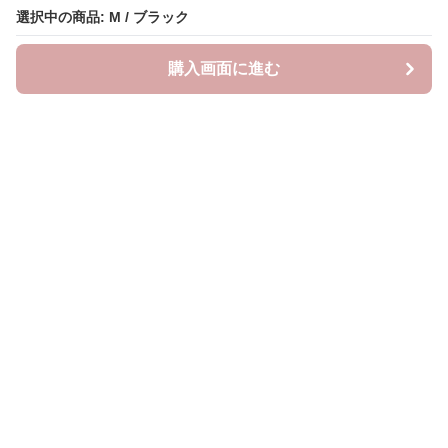
選択中の商品: M / ブラック
購入画面に進む
neckty＋
について
利用規約
プライバシー