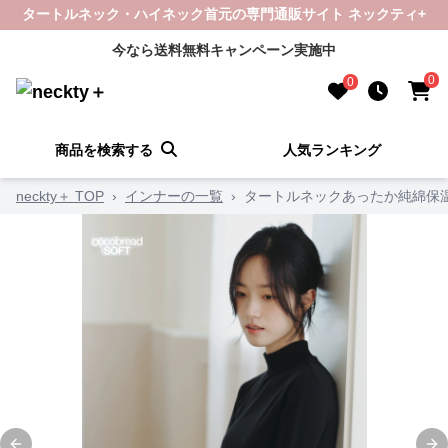
タートルネック・ハイネック首元の専門通販サイト ネックティ+
今なら送料無料キャンペーン実施中
0
0
商品を検索する
人気ランキング
neckty＋ TOP
›
インナーの一覧
›
タートルネックあったか純綿保