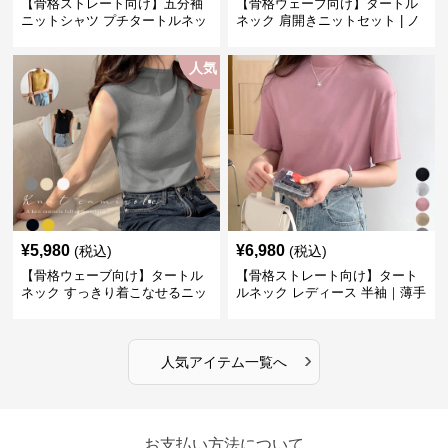
【骨格ストレート向け】五分袖
【骨格ウェーブ向け】タートル
ニットシャツ プチタートルネッ
ネック 肩開きニットセット | ノ
ク オフィスカジュアル
ースリーブカーディガン
人気
¥
5,980
¥
6,980
(税込)
(税込)
【骨格ウェーブ向け】タートル
【骨格ストレート向け】タート
ネック すっきり着こなせるニッ
ルネック レディース 半袖｜薄手
トインナー｜ミニマルトップス
春夏ハイネックシャツ
›
人気アイテム一覧へ
お支払い方法について