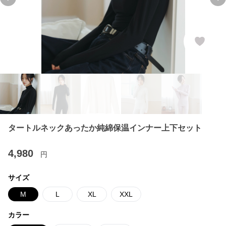
Previous slide
Ne
タートルネックあったか純綿保温インナー上下セット
4,980
円
サイズ
M
L
XL
XXL
カラー