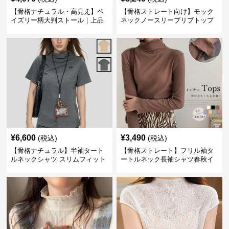
【骨格ナチュラル・高見え】ペ
【骨格ストレート向け】モック
イズリー柄大判ストール｜上品
ネックノースリーブリブトップ
フリンジネックウォーマー6色
ス｜細見えタートル風デザイン
¥
6,600
¥
3,490
(税込)
(税込)
【骨格ナチュラル】半袖タート
【骨格ストレート】フリル袖タ
ルネックシャツ スリムフィット
ートルネック長袖シャツ春秋イ
カジュアル S〜XL
ンナー