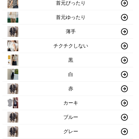
首元ぴったり
首元ゆったり
薄手
チクチクしない
黒
白
赤
カーキ
ブルー
グレー