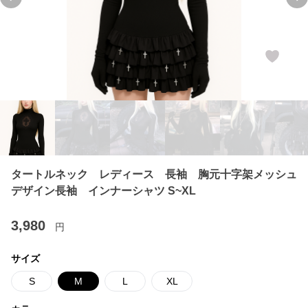
Previous slide
Ne
タートルネック レディース 長袖 胸元十字架メッシュ
デザイン長袖 インナーシャツ S~XL
3,980
円
サイズ
S
M
L
XL