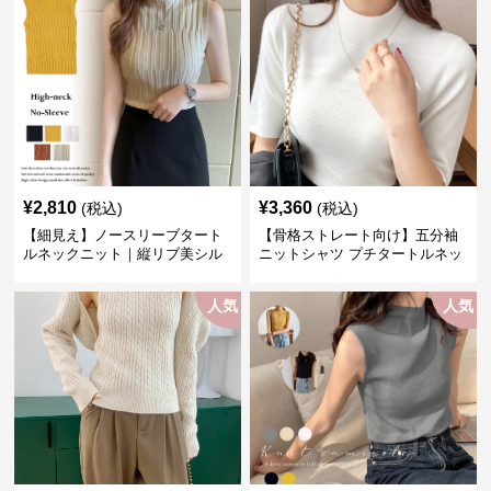
¥
2,810
¥
3,360
(税込)
(税込)
【細見え】ノースリーブタート
【骨格ストレート向け】五分袖
ルネックニット｜縦リブ美シル
ニットシャツ プチタートルネッ
エットトップス
ク オフィスカジュアル
人気
人気