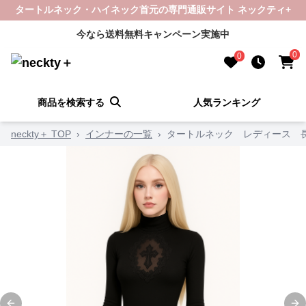
タートルネック・ハイネック首元の専門通販サイト ネックティ+
今なら送料無料キャンペーン実施中
0
0
商品を検索する
人気ランキング
neckty＋ TOP
›
インナーの一覧
›
タートルネック レディース 長