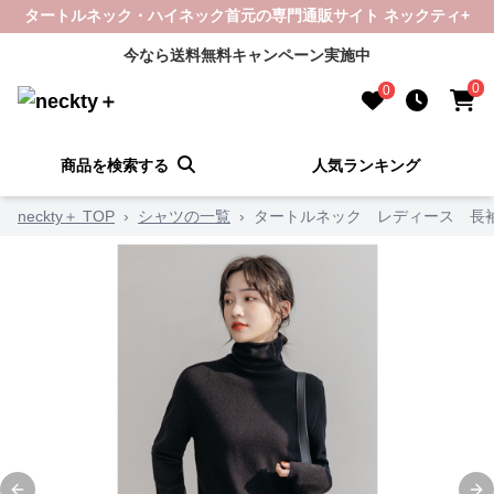
タートルネック・ハイネック首元の専門通販サイト ネックティ+
今なら送料無料キャンペーン実施中
0
0
商品を検索する
人気ランキング
neckty＋ TOP
›
シャツの一覧
›
タートルネック レディース 長袖