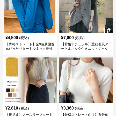
¥
4,500
¥
7,000
(税込)
(税込)
【骨格ストレート】全9色展開首
【骨格ナチュラル】重ね着風タ
元ぴったりタートルネック長袖
ートルネック付きニットジャケ
インナー
ット レディース
¥
2,810
¥
3,360
(税込)
(税込)
【細見え】ノースリーブタート
【骨格ストレート向け】五分袖