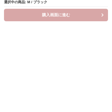
選択中の商品: M / ブラック
購入画面に進む
neckty＋
について
利用規約
プライバシー