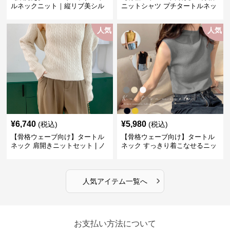
ルネックニット｜縦リブ美シル
ニットシャツ プチタートルネッ
エットトップス
ク オフィスカジュアル
人気
人気
¥
6,740
¥
5,980
(税込)
(税込)
【骨格ウェーブ向け】タートル
【骨格ウェーブ向け】タートル
ネック 肩開きニットセット | ノ
ネック すっきり着こなせるニッ
ースリーブカーディガン
トインナー｜ミニマルトップス
›
人気アイテム一覧へ
お支払い方法について