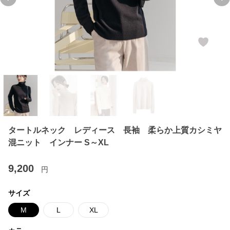
Previous slide
Ne
タートルネック レディース 長袖 柔らか上質カシミヤ
混ニット インナー S～XL
9,200
円
サイズ
M
L
XL