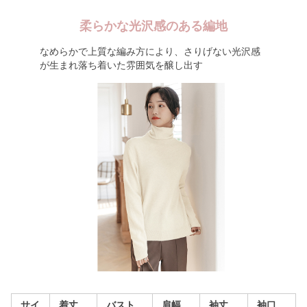
柔らかな光沢感のある編地
なめらかで上質な編み方により、さりげない光沢感
が生まれ落ち着いた雰囲気を醸し出す
サイ
着丈
バスト
肩幅
袖丈
袖口