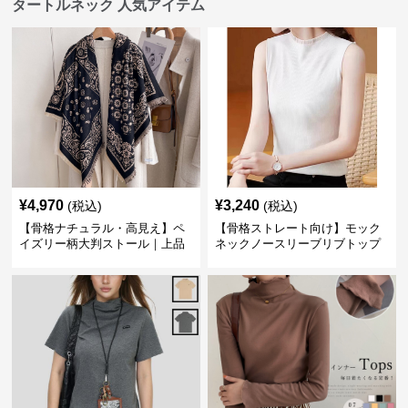
タートルネック 人気アイテム
¥
4,970
¥
3,240
(税込)
(税込)
【骨格ナチュラル・高見え】ペ
【骨格ストレート向け】モック
イズリー柄大判ストール｜上品
ネックノースリーブリブトップ
フリンジネックウォーマー6色
ス｜細見えタートル風デザイン