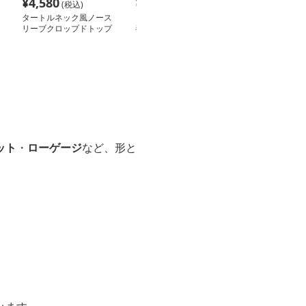
¥
4,580
¥
4,490
¥
4,980
(税込)
(税込)
(税込
タートルネック風ノース
【骨格ナチュラル向け】
【骨格ナチュラ
リーブクロップドトップ
半ハイネックゆったり純
ハイネック レ
ス S~XXL
綿インナーシャツ S〜
半袖｜ハートモ
3XL
分袖カットソー 
ット
・
ローゲージ
など、形と