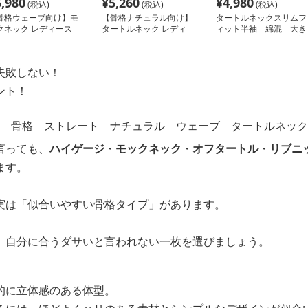
5,980
¥
5,260
¥
4,980
(税込)
(税込)
(税込)
骨格ウェーブ向け】モ
【骨格ナチュラル向け】
タートルネックスリムフ
クネック レディース
タートルネック レディ
ィット半袖 綿混 大き
ースリーブ｜綿羊毛混
ース 半袖｜体型カバー
いサイズ ぽっちゃり対
リブニット S~L
できるゆったりロング丈
応
カットソー フリーサイ
失敗しない！
ズ
ント！
言っても、
ハイゲージ
・
モックネック
・
オフタートル
・
リブニ
ます。
実は「似合いやすい骨格タイプ」があります。
、自分に合うダサいと言われない一枚を選びましょう。
的に立体感のある体型。