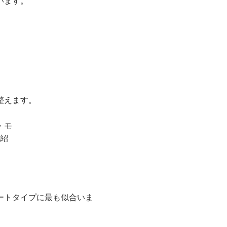
います。
。
整えます。
ートタイプに最も似合いま