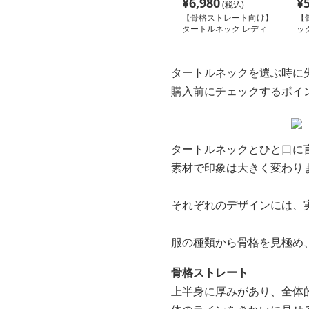
¥
6,980
¥
(税込)
【骨格ストレート向け】
【
タートルネック レディ
ッ
ース 半袖｜薄手春夏ハ
ノ
イネックシャツ
紡
タートルネックを選ぶ時に
購入前にチェックするポイ
タートルネックとひと口に
素材で印象は大きく変わり
それぞれのデザインには、
服の種類から骨格を見極め
骨格ストレート
上半身に厚みがあり、全体