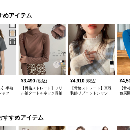
すめアイテム
¥
3,490
¥
4,910
¥
4,5
(税込)
(税込)
ル】半袖
【骨格ストレート】フリ
【骨格ストレート】真珠
【骨
シャツ
ル袖タートルネック長袖
装飾リブニットシャツ
色展
カジュ
シャツ春秋インナー
タートルネック長袖春秋
トル
冬
おすすめアイテム