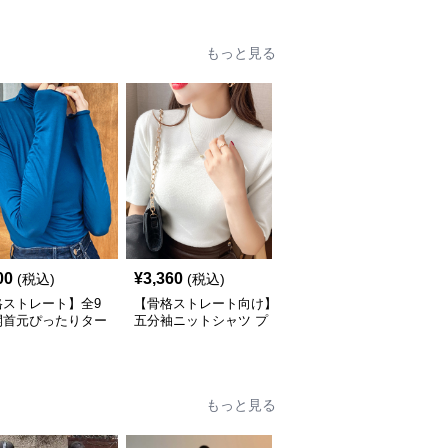
もっと見る
人
00
¥
3,360
¥
6,740
(税込)
(税込)
(税込)
格ストレート】全9
【骨格ストレート向け】
【骨格ウェーブ向け】タ
開首元ぴったりター
五分袖ニットシャツ プ
ートルネック 肩開きニ
ネック長袖インナー
チタートルネック オフ
ットセット | ノースリー
ィスカジュアル
ブカーディガン
もっと見る