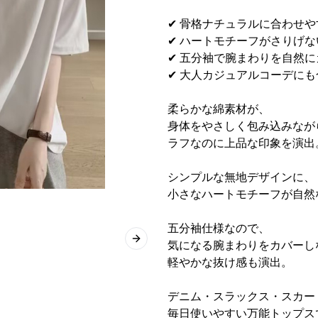
✔ 骨格ナチュラルに合わせ
✔ ハートモチーフがさりげ
✔ 五分袖で腕まわりを自然に
✔ 大人カジュアルコーデに
柔らかな綿素材が、
身体をやさしく包み込みなが
ラフなのに上品な印象を演出
シンプルな無地デザインに、
小さなハートモチーフが自然
五分袖仕様なので、
Next slide
気になる腕まわりをカバーし
軽やかな抜け感も演出。
デニム・スラックス・スカー
毎日使いやすい万能トップス