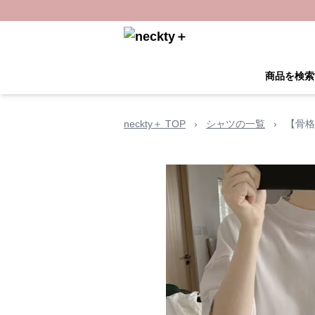
商品を検索
neckty＋ TOP
›
シャツの一覧
›
【骨格