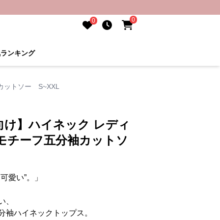
0
0
気ランキング
ットソー S~XXL
向け】ハイネック レディ
トモチーフ五分袖カットソ
可愛い”。」
い、
分袖ハイネックトップス。