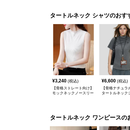
タートルネック
シャツ
のおす
¥
3,240
¥
6,600
(税込)
(税込)
【骨格ストレート向け】
【骨格ナチュラ
モックネックノースリー
タートルネック
ブリブトップス｜細見え
スリムフィット 
タートル風デザイン
アル S〜XL
タートルネック
ワンピース
の