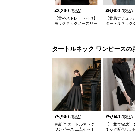
¥
3,240
¥
6,600
(税込)
(税込)
【骨格ストレート向け】
【骨格ナチュラ
モックネックノースリー
タートルネック
ブリブトップス｜細見え
スリムフィット 
タートル風デザイン
アル S〜XL
タートルネック
ワンピース
の
¥
5,940
¥
5,940
(税込)
(税込)
春新作 タートルネック
【一枚で完成】
ワンピース 二点セット
ネック配色ワン
ウエストリボン