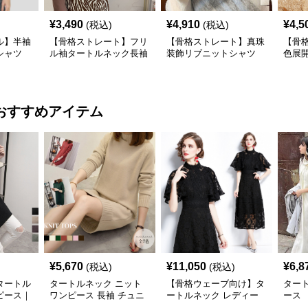
¥
3,490
¥
4,910
¥
4,5
(税込)
(税込)
ル】半袖
【骨格ストレート】フリ
【骨格ストレート】真珠
【骨
シャツ
ル袖タートルネック長袖
装飾リブニットシャツ
色展
カジュ
シャツ春秋インナー
タートルネック長袖春秋
トル
冬
おすすめアイテム
¥
5,670
¥
11,050
¥
6,8
(税込)
(税込)
タートル
タートルネック ニット
【骨格ウェーブ向け】タ
ター
ピース｜
ワンピース 長袖 チュニ
ートルネック レディー
ース
付きニッ
ック
ス 半袖｜上品レースミ
ワンピ