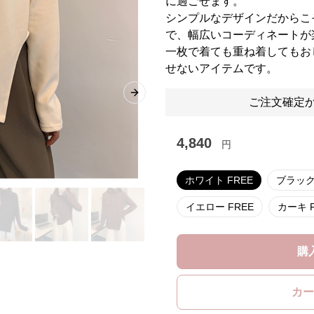
に過ごせます。
シンプルなデザインだからこ
で、幅広いコーディネートが
一枚で着ても重ね着してもお
せないアイテムです。
Next slide
ご注文確定か
4,840
円
ホワイト FREE
イエロー FREE
カ
購
カー