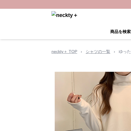
商品を検索
neckty＋ TOP
›
シャツの一覧
›
ゆった