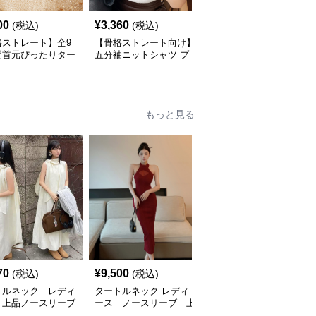
00
¥
3,360
¥
6,740
(税込)
(税込)
(税込)
格ストレート】全9
【骨格ストレート向け】
【骨格ウェーブ向け】タ
開首元ぴったりター
五分袖ニットシャツ プ
ートルネック 肩開きニ
ネック長袖インナー
チタートルネック オフ
ットセット | ノースリー
ィスカジュアル
ブカーディガン
もっと見る
70
¥
9,500
¥
10,980
(税込)
(税込)
(税込)
トルネック レディ
タートルネック レディ
タートルネック 薄手エ
 上品ノースリーブ
ース ノースリーブ 上
レガントリットワンピー
ース 韓国風
品ハイネックホルターネ
ス