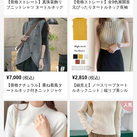
【骨格ストレート】真珠装飾リ
【骨格ストレート】全9色展開首
ブニットシャツ タートルネック
元ぴったりタートルネック長袖
長袖春秋冬
インナー
¥
7,000
¥
2,810
(税込)
(税込)
【骨格ナチュラル】重ね着風タ
【細見え】ノースリーブタート
ートルネック付きニットジャケ
ルネックニット｜縦リブ美シル
ット レディース
エットトップス
人気