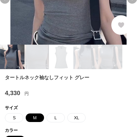
Previous slide
Ne
タートルネック袖なしフィット グレー
4,330
円
サイズ
S
M
L
XL
カラー