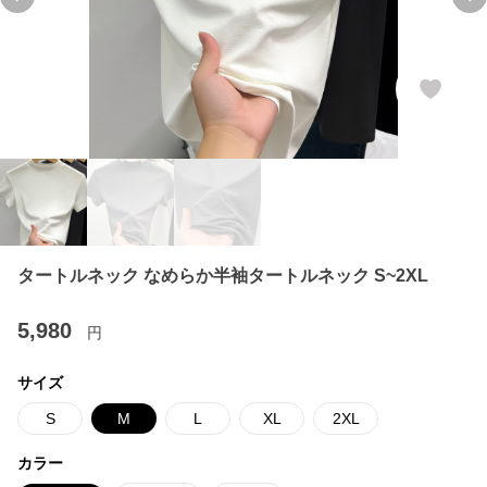
Previous slide
Ne
タートルネック なめらか半袖タートルネック S~2XL
5,980
円
サイズ
S
M
L
XL
2XL
カラー