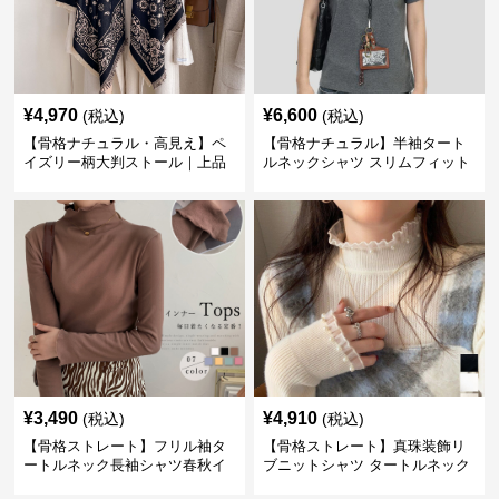
¥
4,970
¥
6,600
(税込)
(税込)
【骨格ナチュラル・高見え】ペ
【骨格ナチュラル】半袖タート
イズリー柄大判ストール｜上品
ルネックシャツ スリムフィット
フリンジネックウォーマー6色
カジュアル S〜XL
¥
3,490
¥
4,910
(税込)
(税込)
【骨格ストレート】フリル袖タ
【骨格ストレート】真珠装飾リ
ートルネック長袖シャツ春秋イ
ブニットシャツ タートルネック
ンナー
長袖春秋冬