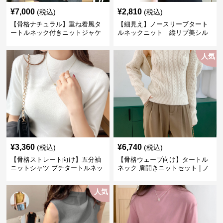
¥
7,000
¥
2,810
(税込)
(税込)
【骨格ナチュラル】重ね着風タ
【細見え】ノースリーブタート
ートルネック付きニットジャケ
ルネックニット｜縦リブ美シル
ット レディース
エットトップス
人気
¥
3,360
¥
6,740
(税込)
(税込)
【骨格ストレート向け】五分袖
【骨格ウェーブ向け】タートル
ニットシャツ プチタートルネッ
ネック 肩開きニットセット | ノ
ク オフィスカジュアル
ースリーブカーディガン
人気