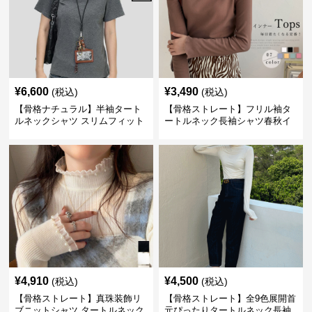
¥
6,600
¥
3,490
(税込)
(税込)
【骨格ナチュラル】半袖タート
【骨格ストレート】フリル袖タ
ルネックシャツ スリムフィット
ートルネック長袖シャツ春秋イ
カジュアル S〜XL
ンナー
¥
4,910
¥
4,500
(税込)
(税込)
【骨格ストレート】真珠装飾リ
【骨格ストレート】全9色展開首
ブニットシャツ タートルネック
元ぴったりタートルネック長袖