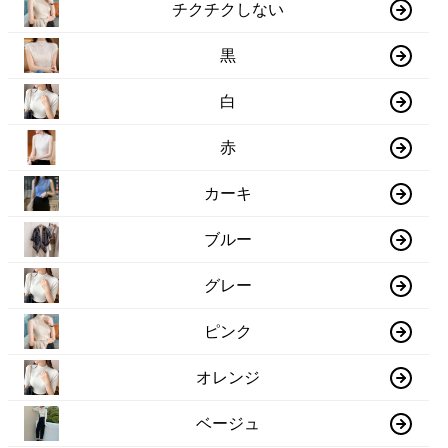
チクチクしない
黒
白
赤
カーキ
ブルー
グレー
ピンク
オレンジ
ベージュ