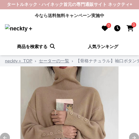
タートルネック・ハイネック首元の専門通販サイト ネックティ+
今なら送料無料キャンペーン実施中
0
0
商品を検索する
人気ランキング
neckty＋ TOP
›
セーターの一覧
›
【骨格ナチュラル】袖口ボタン