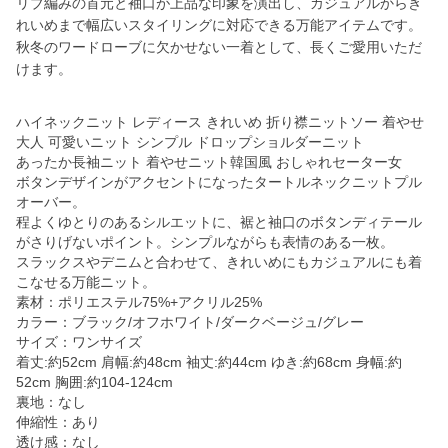
リブ編みの首元と袖口が上品な印象を演出し、カジュアルからき
れいめまで幅広いスタイリングに対応できる万能アイテムです。
秋冬のワードローブに欠かせない一着として、長くご愛用いただ
けます。
ハイネックニット レディース きれいめ 折り襟ニットソー 着やせ
大人 可愛いニット シンプル ドロップショルダーニット
あったか長袖ニット 着やせニット韓国風 おしゃれセーター女
ボタンデザインがアクセントになったタートルネックニットプル
オーバー。
程よくゆとりのあるシルエットに、裾と袖口のボタンディテール
がさりげないポイント。シンプルながらも表情のある一枚。
スラックスやデニムと合わせて、きれいめにもカジュアルにも着
こなせる万能ニット。
素材：ポリエステル75%+アクリル25%
カラー：ブラック/オフホワイト/ダークベージュ/グレー
サイズ：ワンサイズ
着丈:約52cm 肩幅:約48cm 袖丈:約44cm ゆき:約68cm 身幅:約
52cm 胸囲:約104-124cm
裏地：なし
伸縮性：あり
透け感：なし