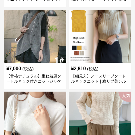
長袖春秋冬
インナー
¥
7,000
¥
2,810
(税込)
(税込)
【骨格ナチュラル】重ね着風タ
【細見え】ノースリーブタート
ートルネック付きニットジャケ
ルネックニット｜縦リブ美シル
ット レディース
エットトップス
人気