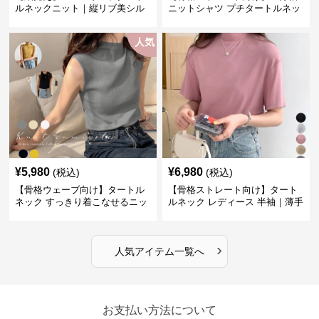
ルネックニット｜縦リブ美シル
ニットシャツ プチタートルネッ
エットトップス
ク オフィスカジュアル
人気
¥
5,980
¥
6,980
(税込)
(税込)
【骨格ウェーブ向け】タートル
【骨格ストレート向け】タート
ネック すっきり着こなせるニッ
ルネック レディース 半袖｜薄手
トインナー｜ミニマルトップス
春夏ハイネックシャツ
›
人気アイテム一覧へ
お支払い方法について