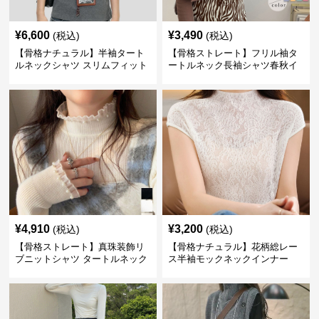
¥
6,600
¥
3,490
(税込)
(税込)
【骨格ナチュラル】半袖タート
【骨格ストレート】フリル袖タ
ルネックシャツ スリムフィット
ートルネック長袖シャツ春秋イ
カジュアル S〜XL
ンナー
¥
4,910
¥
3,200
(税込)
(税込)
【骨格ストレート】真珠装飾リ
【骨格ナチュラル】花柄総レー
ブニットシャツ タートルネック
ス半袖モックネックインナー
長袖春秋冬