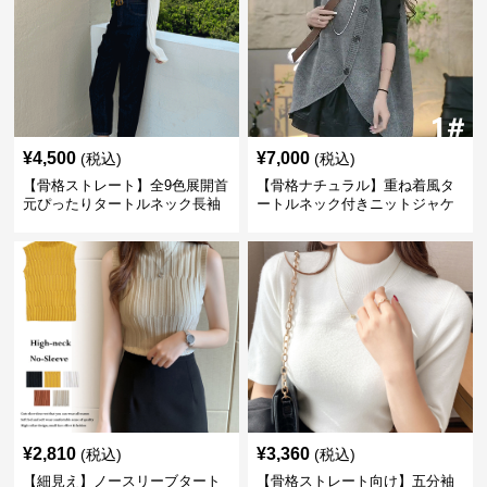
¥
4,500
¥
7,000
(税込)
(税込)
【骨格ストレート】全9色展開首
【骨格ナチュラル】重ね着風タ
元ぴったりタートルネック長袖
ートルネック付きニットジャケ
インナー
ット レディース
¥
2,810
¥
3,360
(税込)
(税込)
【細見え】ノースリーブタート
【骨格ストレート向け】五分袖