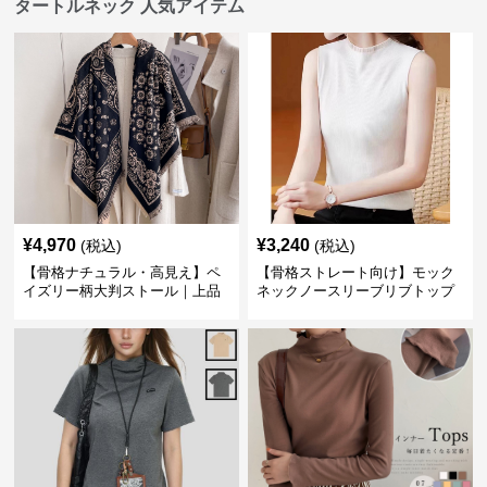
タートルネック 人気アイテム
¥
4,970
¥
3,240
(税込)
(税込)
【骨格ナチュラル・高見え】ペ
【骨格ストレート向け】モック
イズリー柄大判ストール｜上品
ネックノースリーブリブトップ
フリンジネックウォーマー6色
ス｜細見えタートル風デザイン