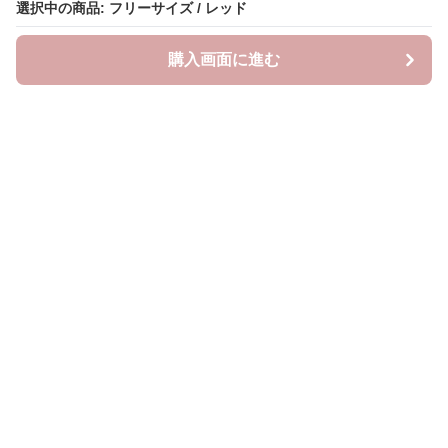
選択中の商品: フリーサイズ / レッド
購入画面に進む
neckty＋
について
利用規約
プライバシー