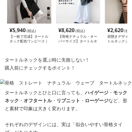
¥
5,940
¥
8,620
¥
2,620
(税込)
(税込)
(税込
【一枚で完成】タートル
【骨格ナチュラル・オー
肩開きデザイン
ネック配色ワンピース｜
バーサイズ】タートルネ
トルネックシャ
ウエストリボン付きニッ
ック レディース｜リラ
ィース S〜XL
トベスト風
ックス長袖トップス
タートルネックを選ぶ時に失敗しない！
購入前にチェックするポイント！
タートルネックとひと口に言っても、
ハイゲージ
・
モック
ネック
・
オフタートル
・
リブニット
・
ローゲージ
など、形
と素材で印象は大きく変わります。
それぞれのデザインには、実は「似合いやすい骨格タイ