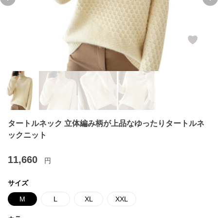
Previous slide
Ne
タートルネック 立体編み柄が上品なゆったりタートルネ
ックニット
11,660
円
サイズ
M
L
XL
XXL