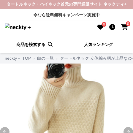
タートルネック・ハイネック首元の専門通販サイト ネックティ+
今なら送料無料キャンペーン実施中
0
0
商品を検索する
人気ランキング
neckty＋ TOP
›
白の一覧
›
タートルネック 立体編み柄が上品な