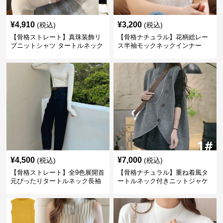
¥
4,910
¥
3,200
(税込)
(税込)
【骨格ストレート】真珠装飾リ
【骨格ナチュラル】花柄総レー
ブニットシャツ タートルネック
ス半袖モックネックインナー
長袖春秋冬
¥
4,500
¥
7,000
(税込)
(税込)
【骨格ストレート】全9色展開首
【骨格ナチュラル】重ね着風タ
元ぴったりタートルネック長袖
ートルネック付きニットジャケ
インナー
ット レディース