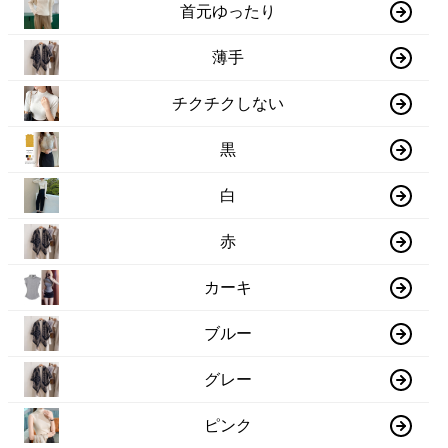
首元ゆったり
薄手
チクチクしない
黒
白
赤
カーキ
ブルー
グレー
ピンク