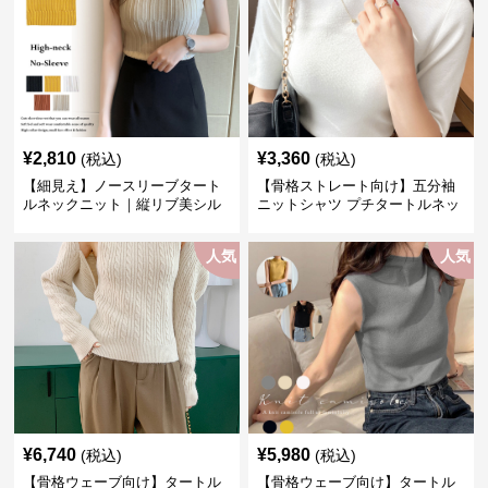
¥
2,810
¥
3,360
(税込)
(税込)
【細見え】ノースリーブタート
【骨格ストレート向け】五分袖
ルネックニット｜縦リブ美シル
ニットシャツ プチタートルネッ
エットトップス
ク オフィスカジュアル
人気
人気
¥
6,740
¥
5,980
(税込)
(税込)
【骨格ウェーブ向け】タートル
【骨格ウェーブ向け】タートル