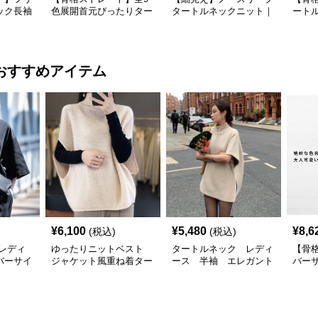
ック長袖
色展開首元ぴったりター
タートルネックニット｜
ート
ナー
トルネック長袖インナー
縦リブ美シルエットトッ
着こ
プス
ー｜
おすすめアイテム
¥
6,100
¥
5,480
¥
8,6
(税込)
(税込)
レディ
ゆったりニットベスト
タートルネック レディ
【骨
バーサイ
ジャケット風重ね着ター
ース 半袖 エレガント
バー
プルオー
トルネック
ポンチョ風
ック
ック