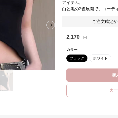
アイテム。
白と黒の2色展開で、コーデ
ご注文確定か
Next slide
2,170
円
カラー
ブラック
ホワイト
購
カー