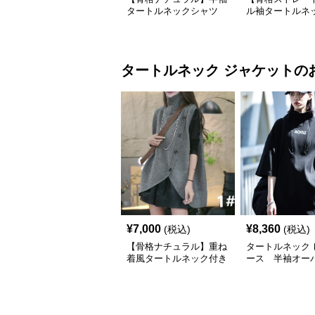
タートルネックシャツ
ル袖タートルネ
スリムフィット カジュ
シャツ春秋イン
アル S〜XL
タートルネック
ジャケット
の
¥
7,000
¥
8,360
(税込)
(税込)
【骨格ナチュラル】重ね
タートルネック 
着風タートルネック付き
ース 半袖オー
ニットジャケット レデ
ズ ハイネック 
ィース
バー S~2XL