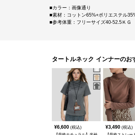
■カラー：画像通り
■素材：コットン65%+ポリエステル35
■参考体重：フリーサイズ40-52.5ＫＧ
タートルネック
インナー
のお
¥
6,600
¥
3,490
(税込)
(税込)
【骨格ナチュラル】半袖
【骨格ストレー