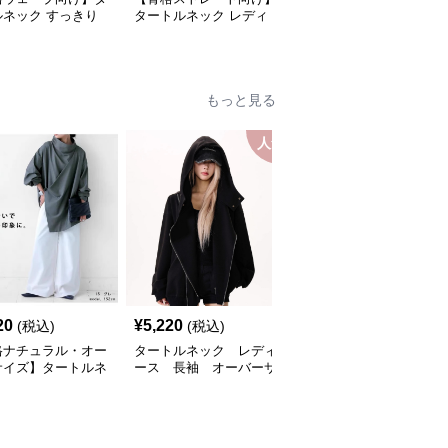
ルネック すっきり
タートルネック レディ
ィスカジュアル対応】タ
なせるニットインナ
ース 半袖｜薄手春夏ハ
ートルネック レディー
ミニマルトップス
イネックシャツ
ス ノースリーブ｜上品
インナー S~3XL
もっと見る
人気
20
¥
5,220
¥
10,160
(税込)
(税込)
(税込)
格ナチュラル・オー
タートルネック レディ
ふわふわエコファーハイ
サイズ】タートルネ
ース 長袖 オーバーサ
ネック短丈ジャケット
 レディース｜リラ
イズ斜めジップパーカー
レディース
ス長袖トップス
M〜XL