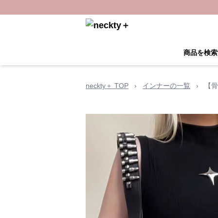
商品を検索
neckty＋ TOP
›
インナーの一覧
›
【骨