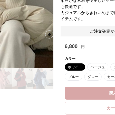
柔らかな素材を使用したセー
も快適です。
カジュアルからきれいめまで
イテムです。
ご注文確定か
Next slide
6,800
円
カラー
ホワイト
ベージュ
ブルー
グレー
カー
購
カー