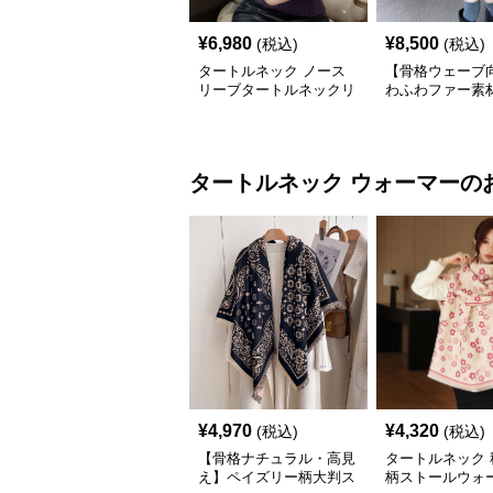
¥
6,980
¥
8,500
(税込)
(税込)
タートルネック ノース
【骨格ウェーブ
リーブタートルネックリ
わふわファー素
ブニットセーター
ト丈タートルネ
ター｜モードニ
タートルネック
ウォーマー
の
¥
4,970
¥
4,320
(税込)
(税込)
【骨格ナチュラル・高見
タートルネック 
え】ペイズリー柄大判ス
柄ストールウォ