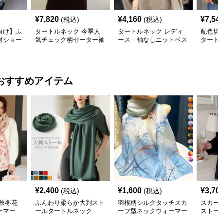
¥
7,820
¥
4,160
¥
7,5
(税込)
(税込)
向け】ふ
タートルネック 今季人
タートルネック レディ
配色
材ショー
気チェック柄セーター袖
ース 袖なしニットベス
ター
ックセー
巻付きニット二色展開
ト
レディ
ット
レディース ハンドウォ
ーマー付き
おすすめアイテム
¥
2,400
¥
1,600
¥
3,7
(税込)
(税込)
秋冬花
ふんわり柔らか大判スト
羽根柄シルクタッチスカ
スカ
ーマー
ールタートルネック
ーフ型ネックウォーマー
スト