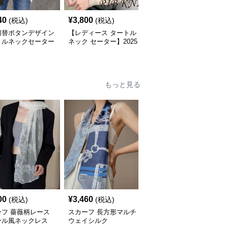
40
¥
3,800
¥
9,980
(税込)
(税込)
(税込)
切替ボタンデザイン
【レディース タートル
ゆったりオーバーサイズ
トルネックセーター
ネック セーター】2025
タートルネックニットセ
ース S〜2XL
新作 リブニット×ボタン
ーター
デザイン｜上品で暖かい
秋冬トップス neckty＋
もっと見る
00
¥
3,460
¥
3,500
(税込)
(税込)
(税込)
ーフ 薔薇柄レース
スカーフ 長方形マルチ
スカーフ ペイズリー柄
ール風ネックレス
ウェイシルク
スクエアシルク