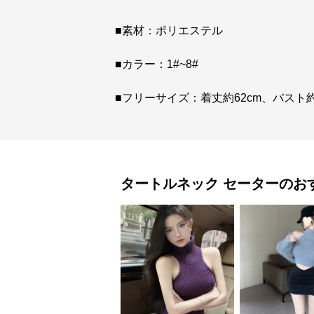
■素材：ポリエステル
■カラー：1#~8#
■フリーサイズ：着丈約62cm、バスト約1
タートルネック
セーター
のお