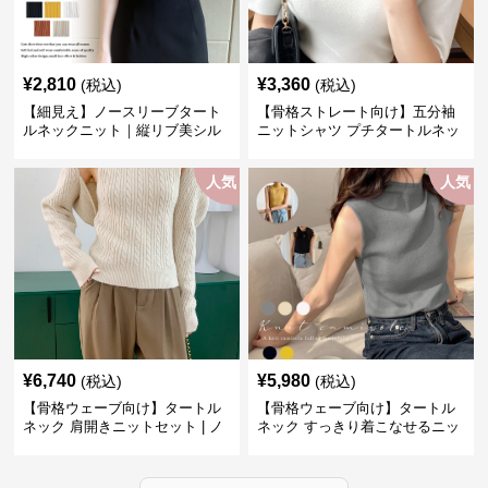
¥
2,810
¥
3,360
(税込)
(税込)
【細見え】ノースリーブタート
【骨格ストレート向け】五分袖
ルネックニット｜縦リブ美シル
ニットシャツ プチタートルネッ
エットトップス
ク オフィスカジュアル
人気
人気
¥
6,740
¥
5,980
(税込)
(税込)
【骨格ウェーブ向け】タートル
【骨格ウェーブ向け】タートル
ネック 肩開きニットセット | ノ
ネック すっきり着こなせるニッ
ースリーブカーディガン
トインナー｜ミニマルトップス