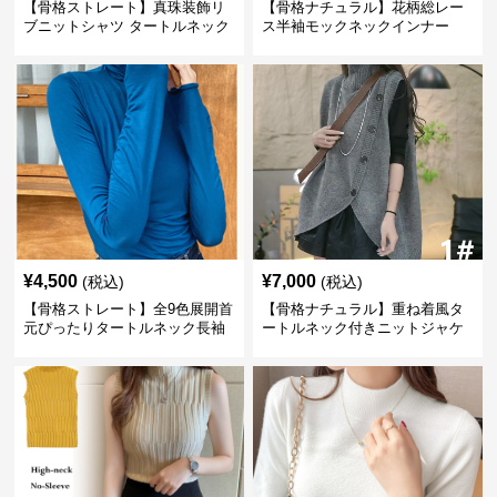
【骨格ストレート】真珠装飾リ
【骨格ナチュラル】花柄総レー
ブニットシャツ タートルネック
ス半袖モックネックインナー
長袖春秋冬
¥
4,500
¥
7,000
(税込)
(税込)
【骨格ストレート】全9色展開首
【骨格ナチュラル】重ね着風タ
元ぴったりタートルネック長袖
ートルネック付きニットジャケ
インナー
ット レディース