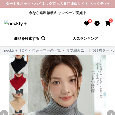
タートルネック・ハイネック首元の専門通販サイト ネックティ+
今なら送料無料キャンペーン実施中
0
0
商品を検索する
人気ランキング
neckty＋ TOP
›
ウォーマーの一覧
›
リブ編みニットつけ襟タート