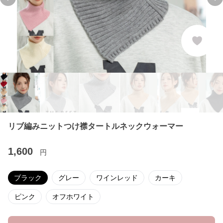
Previous slide
Ne
リブ編みニットつけ襟タートルネックウォーマー
1,600
円
ブラック
グレー
ワインレッド
カーキ
ピンク
オフホワイト