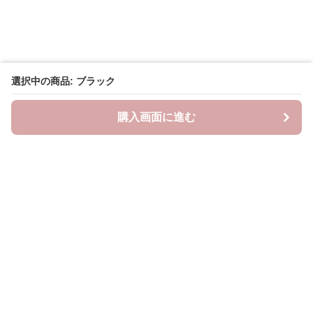
選択中の商品: ブラック
購入画面に進む
neckty＋
について