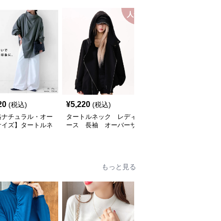
人気
20
¥
5,220
¥
10,160
(税込)
(税込)
(税込)
格ナチュラル・オー
タートルネック レディ
ふわふわエコファーハイ
サイズ】タートルネ
ース 長袖 オーバーサ
ネック短丈ジャケット
 レディース｜リラ
イズ斜めジップパーカー
レディース
ス長袖トップス
M〜XL
もっと見る
人