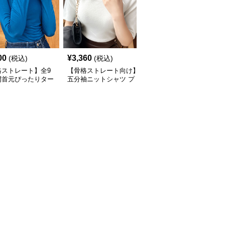
00
¥
3,360
¥
6,740
(税込)
(税込)
(税込)
格ストレート】全9
【骨格ストレート向け】
【骨格ウェーブ向け】タ
開首元ぴったりター
五分袖ニットシャツ プ
ートルネック 肩開きニ
ネック長袖インナー
チタートルネック オフ
ットセット | ノースリー
ィスカジュアル
ブカーディガン