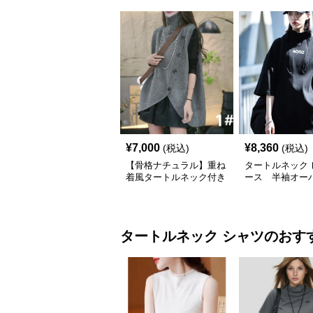
¥
7,000
¥
8,360
(税込)
(税込)
【骨格ナチュラル】重ね
タートルネック 
着風タートルネック付き
ース 半袖オー
ニットジャケット レデ
ズ ハイネック 
ィース
バー S~2XL
タートルネック
シャツ
のおす