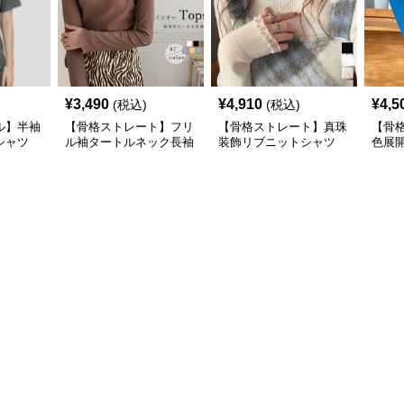
¥
3,490
¥
4,910
¥
4,5
(税込)
(税込)
ル】半袖
【骨格ストレート】フリ
【骨格ストレート】真珠
【骨
シャツ
ル袖タートルネック長袖
装飾リブニットシャツ
色展
カジュ
シャツ春秋インナー
タートルネック長袖春秋
トル
冬