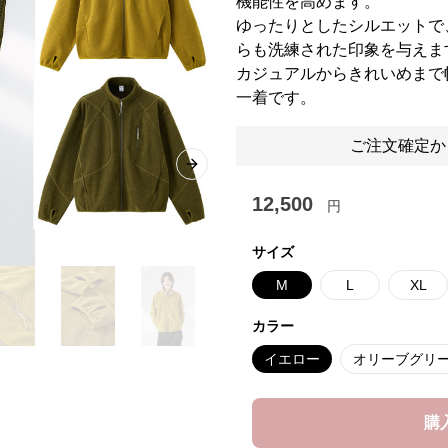
機能性を高めます。
ゆったりとしたシルエットで
らも洗練された印象を与えま
カジュアルからきれいめまで
一着です。
ご注文確定か
Next slide
12,500
円
サイズ
M
L
XL
カラー
イエロー
オリーブグリ
購