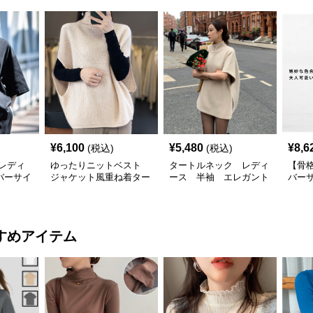
¥
6,100
¥
5,480
¥
8,6
(税込)
(税込)
レディ
ゆったりニットベスト
タートルネック レディ
【骨
バーサイ
ジャケット風重ね着ター
ース 半袖 エレガント
バー
プルオー
トルネック
ポンチョ風
ック
ック
すめアイテム