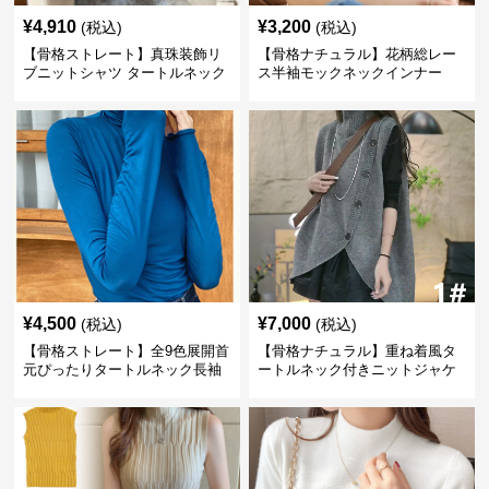
¥
4,910
¥
3,200
(税込)
(税込)
【骨格ストレート】真珠装飾リ
【骨格ナチュラル】花柄総レー
ブニットシャツ タートルネック
ス半袖モックネックインナー
長袖春秋冬
¥
4,500
¥
7,000
(税込)
(税込)
【骨格ストレート】全9色展開首
【骨格ナチュラル】重ね着風タ
元ぴったりタートルネック長袖
ートルネック付きニットジャケ
インナー
ット レディース