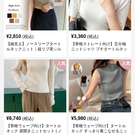
¥
2,810
¥
3,360
(税込)
(税込)
【細見え】ノースリーブタート
【骨格ストレート向け】五分袖
ルネックニット｜縦リブ美シル
ニットシャツ プチタートルネッ
エットトップス
ク オフィスカジュアル
人気
人気
¥
6,740
¥
5,980
(税込)
(税込)
【骨格ウェーブ向け】タートル
【骨格ウェーブ向け】タートル
ネック 肩開きニットセット | ノ
ネック すっきり着こなせるニッ