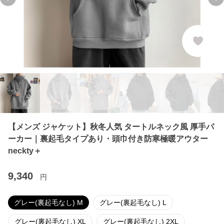
Previous slide
Ne
【メンズ ジャケット】秋冬人気 タートルネック風 厚手パ
ーカー｜裏起毛タイプあり・頭巾付き防寒極暖アウター
neckty＋
9,340
円
グレー(裏起毛なし) M
グレー(裏起毛なし) L
グレー(裏起毛なし) XL
グレー(裏起毛なし) 2XL