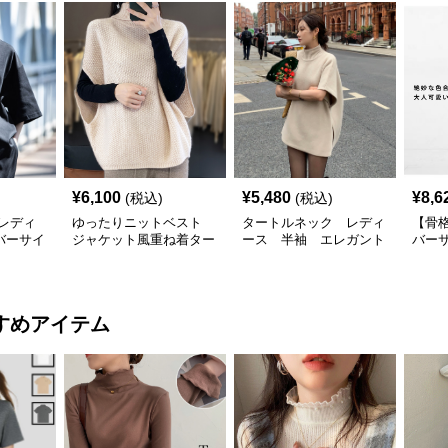
¥
6,100
¥
5,480
¥
8,6
(税込)
(税込)
レディ
ゆったりニットベスト
タートルネック レディ
【骨
バーサイ
ジャケット風重ね着ター
ース 半袖 エレガント
バー
プルオー
トルネック
ポンチョ風
ック
ック
すめアイテム