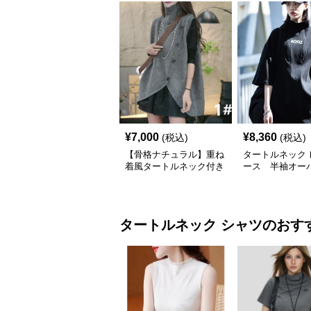
¥
7,000
¥
8,360
(税込)
(税込)
【骨格ナチュラル】重ね
タートルネック 
着風タートルネック付き
ース 半袖オー
ニットジャケット レデ
ズ ハイネック 
ィース
バー S~2XL
タートルネック
シャツ
のおす