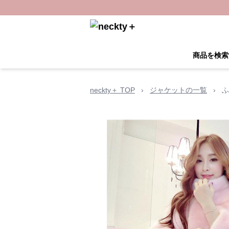
商品を検索
neckty＋ TOP
›
ジャケットの一覧
›
ふ