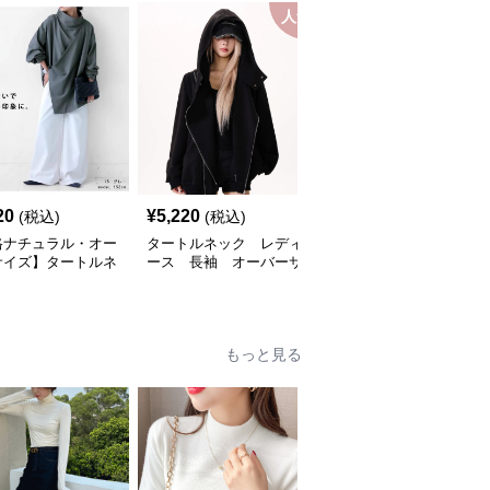
人気
20
¥
5,220
¥
10,160
(税込)
(税込)
(税込)
格ナチュラル・オー
タートルネック レディ
ふわふわエコファーハイ
サイズ】タートルネ
ース 長袖 オーバーサ
ネック短丈ジャケット
 レディース｜リラ
イズ斜めジップパーカー
レディース
ス長袖トップス
M〜XL
もっと見る
人