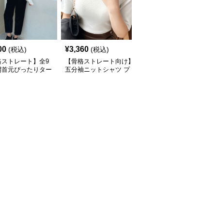
00
¥
3,360
¥
6,740
(税込)
(税込)
(税込)
格ストレート】全9
【骨格ストレート向け】
【骨格ウェーブ向け】タ
開首元ぴったりター
五分袖ニットシャツ プ
ートルネック 肩開きニ
ネック長袖インナー
チタートルネック オフ
ットセット | ノースリー
ィスカジュアル
ブカーディガン