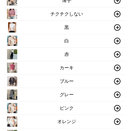
薄手
チクチクしない
黒
白
赤
カーキ
ブルー
グレー
ピンク
オレンジ