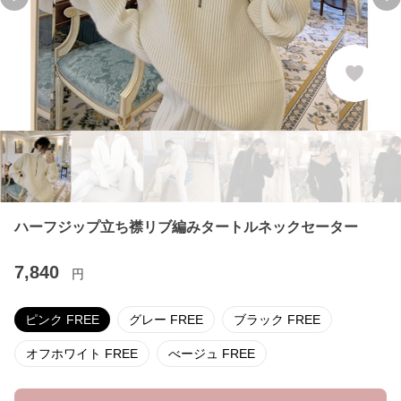
Previous slide
Ne
ハーフジップ立ち襟リブ編みタートルネックセーター
7,840
円
ピンク FREE
グレー FREE
ブラック FREE
オフホワイト FREE
べージュ FREE