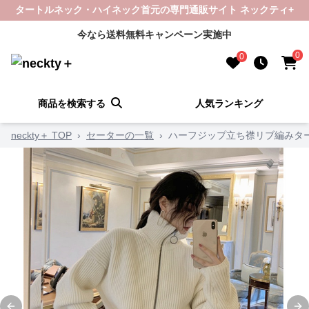
タートルネック・ハイネック首元の専門通販サイト ネックティ+
今なら送料無料キャンペーン実施中
0
0
商品を検索する
人気ランキング
neckty＋ TOP
›
セーターの一覧
›
ハーフジップ立ち襟リブ編みタ