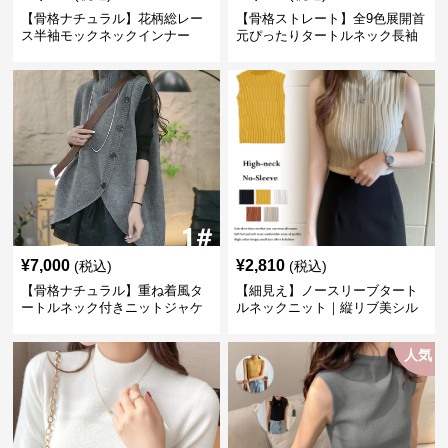
【骨格ナチュラル】花柄総レー
【骨格ストレート】全9色展開首
ス半袖モックネックインナー
元ぴったりタートルネック長袖
インナー
¥
7,000
¥
2,810
(税込)
(税込)
【骨格ナチュラル】重ね着風タ
【細見え】ノースリーブタート
ートルネック付きニットジャケ
ルネックニット｜縦リブ美シル
ット レディース
エットトップス
人気