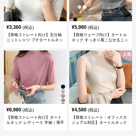
¥
3,360
¥
5,980
(税込)
(税込)
【骨格ストレート向け】五分袖
【骨格ウェーブ向け】タートル
ニットシャツ プチタートルネッ
ネック すっきり着こなせるニッ
ク オフィスカジュアル
トインナー｜ミニマルトップス
人気
¥
6,980
¥
4,580
(税込)
(税込)
【骨格ストレート向け】タート
【骨格ストレート・オフィスカ
ルネック レディース 半袖｜薄手
ジュアル対応】タートルネック
春夏ハイネックシャツ
レディース ノースリーブ｜上品
インナー S~3XL