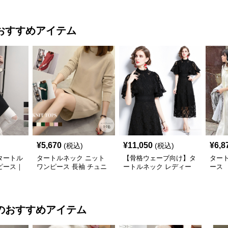
おすすめアイテム
¥
5,670
¥
11,050
¥
6,8
(税込)
(税込)
タートル
タートルネック ニット
【骨格ウェーブ向け】タ
ター
ピース｜
ワンピース 長袖 チュニ
ートルネック レディー
ース
付きニッ
ック
ス 半袖｜上品レースミ
ワンピ
モレワンピース S〜
2XL
のおすすめアイテム