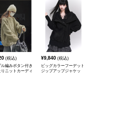
20
¥
9,840
¥
6,710
(税込)
(税込)
(税込)
ブル編みボタン付き
ビッグカラーフーデッド
【骨格ナチュラル】丸ボ
たりニットカーディ
ジップアップジャケッ
タンタートルネックニッ
S〜XL レディー
ト ハイネック レディ
トカーディガン レディ
長袖
ース S M
ース 長袖