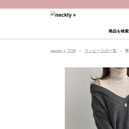
商品を検索
neckty＋ TOP
›
ワンピースの一覧
›
重