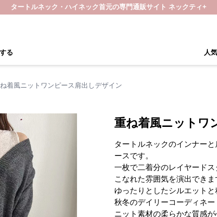
タートルネック・ハイネック首元の専門通販サイト ネックティ+
する
人
ね着風ニットワンピース肩出しデザイン
重ね着風ニットワ
タートルネックのインナーと
ースです。
一枚で二着分のレイヤードス
こなれた雰囲気を演出できま
ゆったりとしたシルエットと
秋冬のデイリーコーディネー
ニット素材の柔らかな質感が