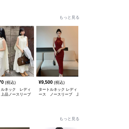
もっと見る
70
¥
9,500
¥
10,980
(税込)
(税込)
(税込)
トルネック レディ
タートルネック レディ
タートルネック 薄手エ
 上品ノースリーブ
ース ノースリーブ 上
レガントリットワンピー
ース 韓国風
品ハイネックホルターネ
ス
ックワンピース S~XL
もっと見る