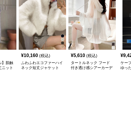
¥
10,160
¥
5,610
¥
9,4
(税込)
(税込)
ル】肌触
ふわふわエコファーハイ
タートルネック フード
ケー
丈ニット
ネック短丈ジャケット
付き透け感シアーカーデ
ゆっ
レディー
レディース
ィガン 夏用羽織り
ガン 
ス 