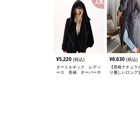
人気
¥
5,220
¥
6,630
(税込)
(税込)
タートルネック レディ
【骨格ナチュラ
ース 長袖 オーバーサ
り優しいロング
イズ斜めジップパーカー
カーディガン 
M〜XL
ス