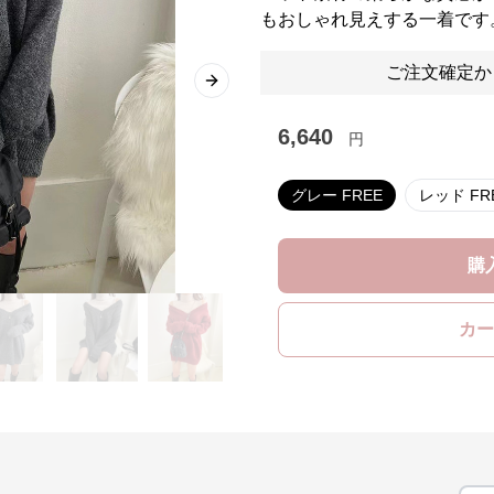
もおしゃれ見えする一着です
ご注文確定か
Next slide
6,640
円
グレー FREE
レッド 
購
カー