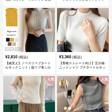
インナー
ット レディース
¥
2,810
¥
3,360
(税込)
(税込)
【細見え】ノースリーブタート
【骨格ストレート向け】五分袖
ルネックニット｜縦リブ美シル
ニットシャツ プチタートルネッ
エットトップス
ク オフィスカジュアル
人気
人気