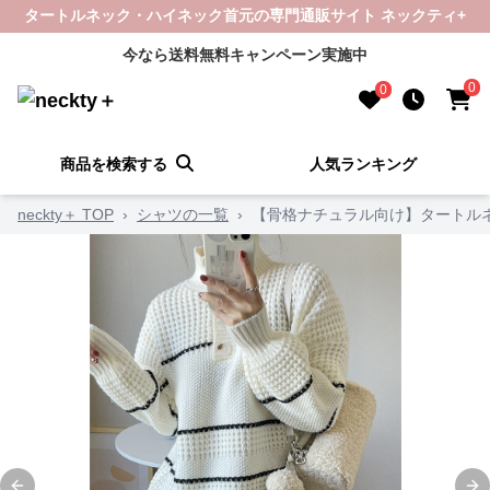
タートルネック・ハイネック首元の専門通販サイト ネックティ+
今なら送料無料キャンペーン実施中
0
0
商品を検索する
人気ランキング
neckty＋ TOP
›
シャツの一覧
›
【骨格ナチュラル向け】タートルネ