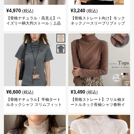
¥
4,970
¥
3,240
(税込)
(税込)
【骨格ナチュラル・高見え】ペ
【骨格ストレート向け】モック
イズリー柄大判ストール｜上品
ネックノースリーブリブトップ
フリンジネックウォーマー6色
ス｜細見えタートル風デザイン
¥
6,600
¥
3,490
(税込)
(税込)
【骨格ナチュラル】半袖タート
【骨格ストレート】フリル袖タ
ルネックシャツ スリムフィット
ートルネック長袖シャツ春秋イ
カジュアル S〜XL
ンナー