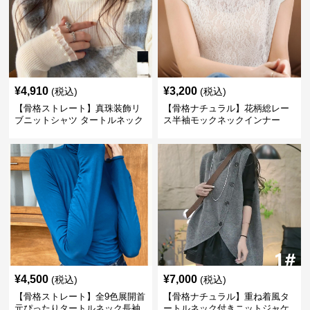
¥
4,910
¥
3,200
(税込)
(税込)
【骨格ストレート】真珠装飾リ
【骨格ナチュラル】花柄総レー
ブニットシャツ タートルネック
ス半袖モックネックインナー
長袖春秋冬
¥
4,500
¥
7,000
(税込)
(税込)
【骨格ストレート】全9色展開首
【骨格ナチュラル】重ね着風タ
元ぴったりタートルネック長袖
ートルネック付きニットジャケ