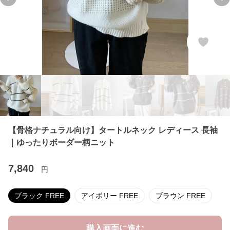
Previous slide
Ne
【骨格ナチュラル向け】タートルネック レディース 長袖
｜ゆったりボーダー柄ニット
7,840
円
ブラック FREE
アイボリー FREE
ブラウン FREE
購入画面に進む