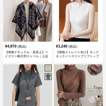
¥
4,970
¥
3,240
(税込)
(税込)
【骨格ナチュラル・高見え】ペ
【骨格ストレート向け】モック
イズリー柄大判ストール｜上品
ネックノースリーブリブトップ
フリンジネックウォーマー6色
ス｜細見えタートル風デザイン