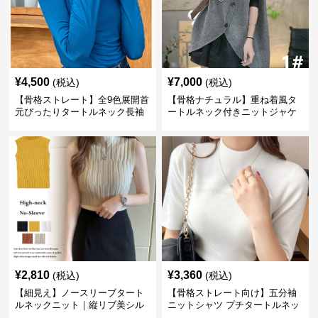
¥
4,500
¥
7,000
(税込)
(税込)
【骨格ストレート】全9色展開首
【骨格ナチュラル】重ね着風タ
元ぴったりタートルネック長袖
ートルネック付きニットジャケ
インナー
ット レディース
¥
2,810
¥
3,360
(税込)
(税込)
【細見え】ノースリーブタート
【骨格ストレート向け】五分袖
ルネックニット｜縦リブ美シル
ニットシャツ プチタートルネッ
エットトップス
ク オフィスカジュアル