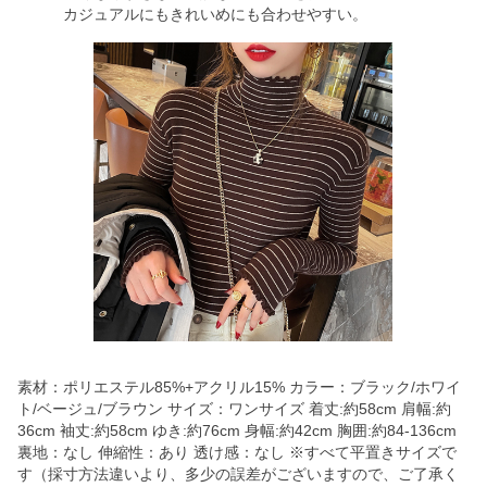
カジュアルにもきれいめにも合わせやすい。
素材：ポリエステル85%+アクリル15% カラー：ブラック/ホワイ
ト/ベージュ/ブラウン サイズ：ワンサイズ 着丈:約58cm 肩幅:約
36cm 袖丈:約58cm ゆき:約76cm 身幅:約42cm 胸囲:約84-136cm
裏地：なし 伸縮性：あり 透け感：なし ※すべて平置きサイズで
す（採寸方法違いより、多少の誤差がございますので、ご了承く