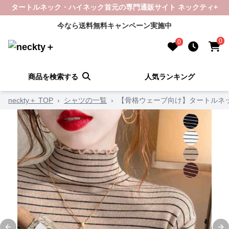
タートルネック・ハイネック首元の専門通販サイト ネックティ+
今なら送料無料キャンペーン実施中
0
0
商品を検索する
人気ランキング
neckty＋ TOP
›
シャツの一覧
›
【骨格ウェーブ向け】タートルネッ