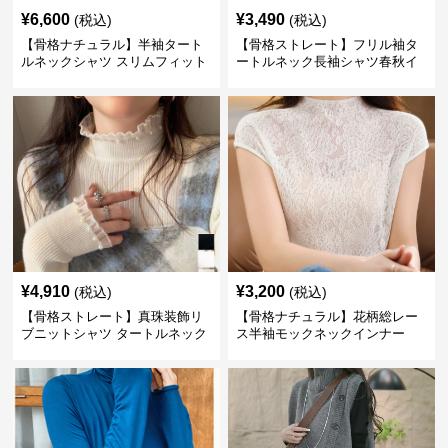
¥
6,600
¥
3,490
(税込)
(税込)
【骨格ナチュラル】半袖タート
【骨格ストレート】フリル袖タ
ルネックシャツ スリムフィット
ートルネック長袖シャツ春秋イ
カジュアル S〜XL
ンナー
¥
4,910
¥
3,200
(税込)
(税込)
【骨格ストレート】真珠装飾リ
【骨格ナチュラル】花柄総レー
ブニットシャツ タートルネック
ス半袖モックネックインナー
長袖春秋冬