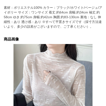
素材：ポリエステル100% カラー：ブラック/ホワイト/ベージュ/ア
イボリー サイズ：ワンサイズ 着丈:約64cm 肩幅:約34cm 袖丈:約
58cm ゆき:約75cm 身幅:約42cm 胸囲:約83-130cm 裏地：なし 伸
縮性：あり 透け感：あり ※すべて平置きサイズです（採寸方法違
いより、多少の誤差がございますので、ご了承ください）。
商品画像