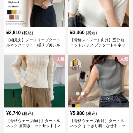
¥
2,810
¥
3,360
(税込)
(税込)
【細見え】ノースリーブタート
【骨格ストレート向け】五分袖
ルネックニット｜縦リブ美シル
ニットシャツ プチタートルネッ
エットトップス
ク オフィスカジュアル
人気
人気
¥
6,740
¥
5,980
(税込)
(税込)
【骨格ウェーブ向け】タートル
【骨格ウェーブ向け】タートル
ネック 肩開きニットセット | ノ
ネック すっきり着こなせるニッ
ースリーブカーディガン
トインナー｜ミニマルトップス