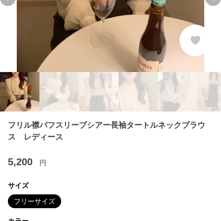
Previous slide
Ne
フリル襟パフスリーブシアー長袖タートルネックブラウ
ス レディース
5,200
円
サイズ
フリーサイズ