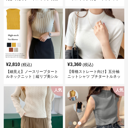
インナー
ット レディース
¥
2,810
¥
3,360
(税込)
(税込)
【細見え】ノースリーブタート
【骨格ストレート向け】五分袖
ルネックニット｜縦リブ美シル
ニットシャツ プチタートルネッ
エットトップス
ク オフィスカジュアル
人気
人気