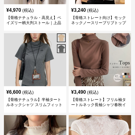
¥
4,970
¥
3,240
(税込)
(税込)
【骨格ナチュラル・高見え】ペ
【骨格ストレート向け】モック
イズリー柄大判ストール｜上品
ネックノースリーブリブトップ
フリンジネックウォーマー6色
ス｜細見えタートル風デザイン
¥
6,600
¥
3,490
(税込)
(税込)
【骨格ナチュラル】半袖タート
【骨格ストレート】フリル袖タ
ルネックシャツ スリムフィット
ートルネック長袖シャツ春秋イ
カジュアル S〜XL
ンナー