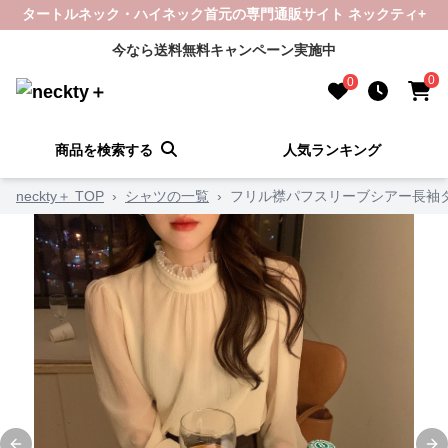
タートルネック・ハイネック首元の専門通販サイト ネックティ+
今なら送料無料キャンペーン実施中
0
0
商品を検索する
人気ランキング
neckty＋ TOP
›
シャツの一覧
›
フリル襟パフスリーブシアー長袖