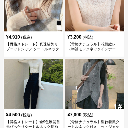
¥
4,910
¥
3,200
(税込)
(税込)
【骨格ストレート】真珠装飾リ
【骨格ナチュラル】花柄総レー
ブニットシャツ タートルネック
ス半袖モックネックインナー
長袖春秋冬
¥
4,500
¥
7,000
(税込)
(税込)
【骨格ストレート】全9色展開首
【骨格ナチュラル】重ね着風タ
元ぴったりタートルネック長袖
ートルネック付きニットジャケ