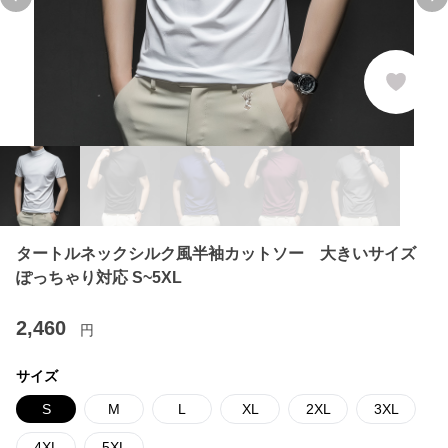
Previous slide
Ne
タートルネックシルク風半袖カットソー 大きいサイズ
ぽっちゃり対応 S~5XL
2,460
円
サイズ
S
M
L
XL
2XL
3XL
4XL
5XL