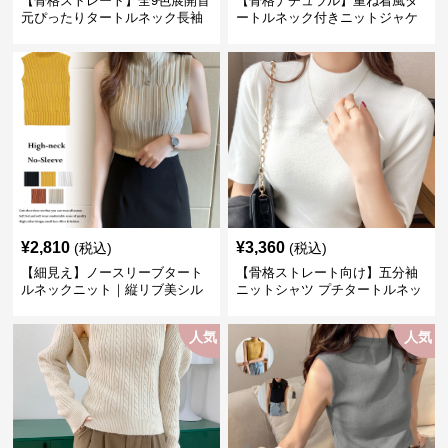
【骨格ストレート】全9色展開首
【骨格ナチュラル】重ね着風タ
元ぴったりタートルネック長袖
ートルネック付きニットジャケ
インナー
ット レディース
¥
2,810
¥
3,360
(税込)
(税込)
【細見え】ノースリーブタート
【骨格ストレート向け】五分袖
ルネックニット｜縦リブ美シル
ニットシャツ プチタートルネッ
エットトップス
ク オフィスカジュアル
人気
人気