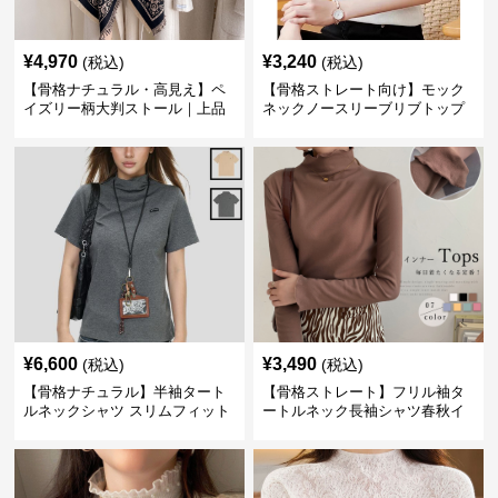
¥
4,970
¥
3,240
(税込)
(税込)
【骨格ナチュラル・高見え】ペ
【骨格ストレート向け】モック
イズリー柄大判ストール｜上品
ネックノースリーブリブトップ
フリンジネックウォーマー6色
ス｜細見えタートル風デザイン
¥
6,600
¥
3,490
(税込)
(税込)
【骨格ナチュラル】半袖タート
【骨格ストレート】フリル袖タ
ルネックシャツ スリムフィット
ートルネック長袖シャツ春秋イ
カジュアル S〜XL
ンナー