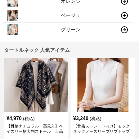
オレンジ
ベージュ
グリーン
タートルネック 人気アイテム
¥
4,970
¥
3,240
(税込)
(税込)
【骨格ナチュラル・高見え】ペ
【骨格ストレート向け】モック
イズリー柄大判ストール｜上品
ネックノースリーブリブトップ
フリンジネックウォーマー6色
ス｜細見えタートル風デザイン