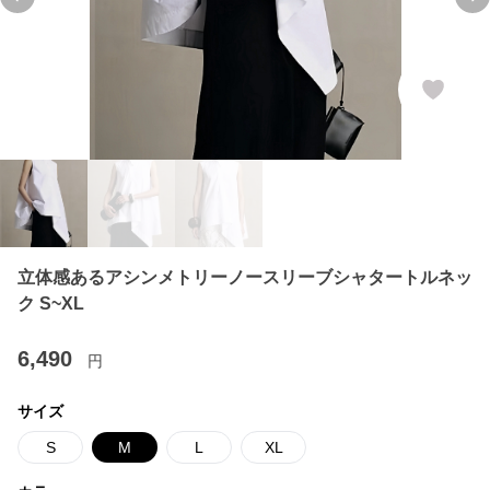
Previous slide
Ne
立体感あるアシンメトリーノースリーブシャタートルネッ
ク S~XL
6,490
円
サイズ
S
M
L
XL