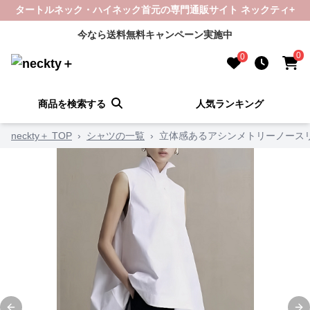
タートルネック・ハイネック首元の専門通販サイト ネックティ+
今なら送料無料キャンペーン実施中
0
0
商品を検索する
人気ランキング
neckty＋ TOP
›
シャツの一覧
›
立体感あるアシンメトリーノースリ