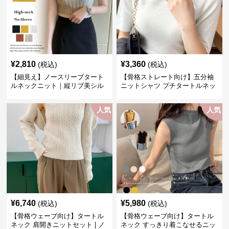
¥
2,810
¥
3,360
(税込)
(税込)
【細見え】ノースリーブタート
【骨格ストレート向け】五分袖
ルネックニット｜縦リブ美シル
ニットシャツ プチタートルネッ
エットトップス
ク オフィスカジュアル
人気
人気
¥
6,740
¥
5,980
(税込)
(税込)
【骨格ウェーブ向け】タートル
【骨格ウェーブ向け】タートル
ネック 肩開きニットセット | ノ
ネック すっきり着こなせるニッ