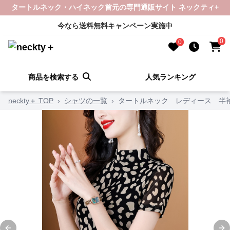
タートルネック・ハイネック首元の専門通販サイト ネックティ+
今なら送料無料キャンペーン実施中
0
0
商品を検索する
人気ランキング
neckty＋ TOP
›
シャツの一覧
›
タートルネック レディース 半