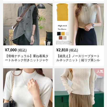
¥
7,000
¥
2,810
(税込)
(税込)
【骨格ナチュラル】重ね着風タ
【細見え】ノースリーブタート
ートルネック付きニットジャケ
ルネックニット｜縦リブ美シル
ット レディース
エットトップス
人気