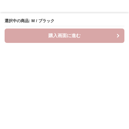
選択中の商品: M / ブラック
購入画面に進む
neckty＋
について