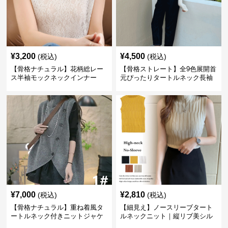
¥
3,200
¥
4,500
(税込)
(税込)
【骨格ナチュラル】花柄総レー
【骨格ストレート】全9色展開首
ス半袖モックネックインナー
元ぴったりタートルネック長袖
インナー
¥
7,000
¥
2,810
(税込)
(税込)
【骨格ナチュラル】重ね着風タ
【細見え】ノースリーブタート
ートルネック付きニットジャケ
ルネックニット｜縦リブ美シル
ット レディース
エットトップス