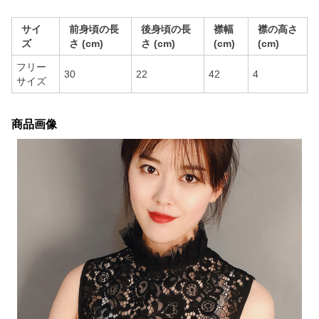
サイ
前身頃の長
後身頃の長
襟幅
襟の高さ
ズ
さ (cm)
さ (cm)
(cm)
(cm)
フリー
30
22
42
4
サイズ
商品画像