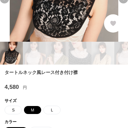
Previous slide
Ne
タートルネック風レース付き付け襟
4,580
円
サイズ
S
M
L
カラー