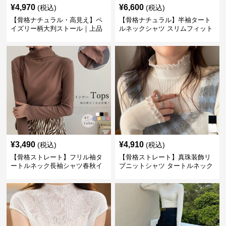
¥
4,970
¥
6,600
(税込)
(税込)
【骨格ナチュラル・高見え】ペ
【骨格ナチュラル】半袖タート
イズリー柄大判ストール｜上品
ルネックシャツ スリムフィット
フリンジネックウォーマー6色
カジュアル S〜XL
¥
3,490
¥
4,910
(税込)
(税込)
【骨格ストレート】フリル袖タ
【骨格ストレート】真珠装飾リ
ートルネック長袖シャツ春秋イ
ブニットシャツ タートルネック
ンナー
長袖春秋冬