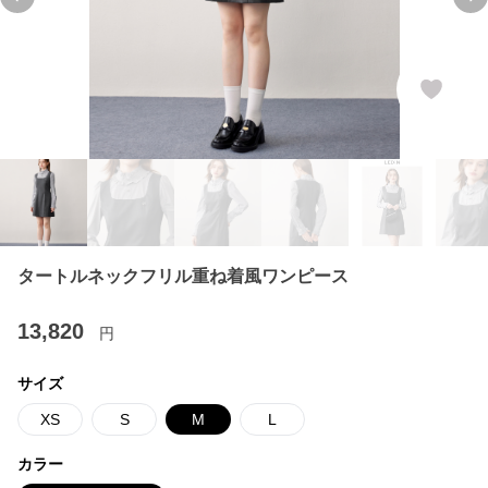
Previous slide
Ne
タートルネックフリル重ね着風ワンピース
13,820
円
サイズ
XS
S
M
L
カラー