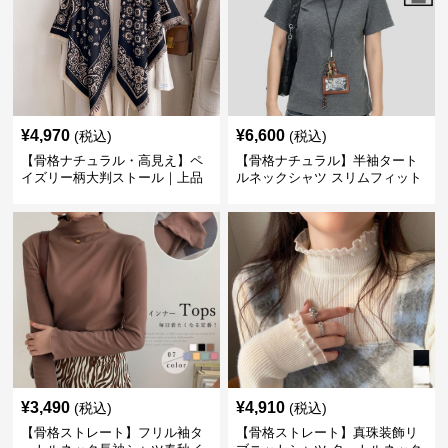
¥
4,970
¥
6,600
(税込)
(税込)
【骨格ナチュラル・高見え】ペ
【骨格ナチュラル】半袖タート
イズリー柄大判ストール｜上品
ルネックシャツ スリムフィット
フリンジネックウォーマー6色
カジュアル S〜XL
¥
3,490
¥
4,910
(税込)
(税込)
【骨格ストレート】フリル袖タ
【骨格ストレート】真珠装飾リ