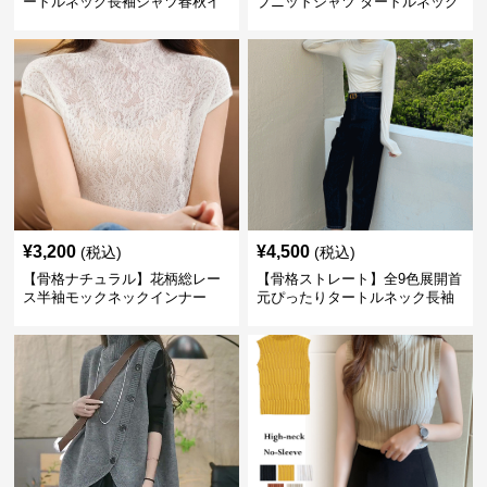
ートルネック長袖シャツ春秋イ
ブニットシャツ タートルネック
ンナー
長袖春秋冬
¥
3,200
¥
4,500
(税込)
(税込)
【骨格ナチュラル】花柄総レー
【骨格ストレート】全9色展開首
ス半袖モックネックインナー
元ぴったりタートルネック長袖
インナー