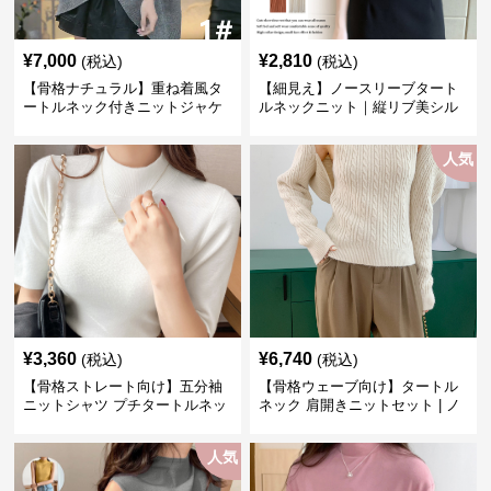
¥
7,000
¥
2,810
(税込)
(税込)
【骨格ナチュラル】重ね着風タ
【細見え】ノースリーブタート
ートルネック付きニットジャケ
ルネックニット｜縦リブ美シル
ット レディース
エットトップス
人気
¥
3,360
¥
6,740
(税込)
(税込)
【骨格ストレート向け】五分袖
【骨格ウェーブ向け】タートル
ニットシャツ プチタートルネッ
ネック 肩開きニットセット | ノ
ク オフィスカジュアル
ースリーブカーディガン
人気