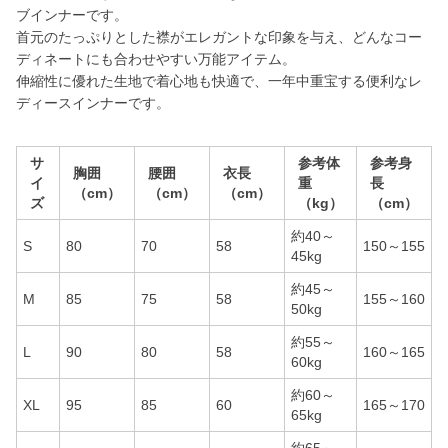
ブインナーです。
首元のたっぷりとした襟がエレガントな印象を与え、どんなコー
ディネートにも合わせやすい万能アイテム。
伸縮性に優れた生地で着心地も快適で、一年中重宝する便利なレ
ディースインナーです。
サ
参考体
参考身
胸囲
腰囲
衣長
イ
重
長
（cm）
（cm）
（cm）
ズ
（kg）
（cm）
約40～
S
80
70
58
150～155
45kg
約45～
M
85
75
58
155～160
50kg
約55～
L
90
80
58
160～165
60kg
約60～
XL
95
85
60
165～170
65kg