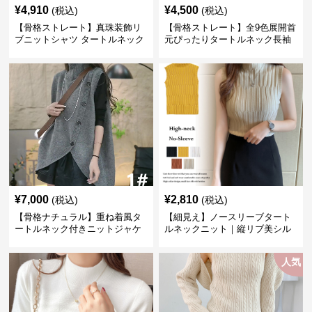
¥
4,910
¥
4,500
(税込)
(税込)
【骨格ストレート】真珠装飾リ
【骨格ストレート】全9色展開首
ブニットシャツ タートルネック
元ぴったりタートルネック長袖
長袖春秋冬
インナー
¥
7,000
¥
2,810
(税込)
(税込)
【骨格ナチュラル】重ね着風タ
【細見え】ノースリーブタート
ートルネック付きニットジャケ
ルネックニット｜縦リブ美シル
ット レディース
エットトップス
人気