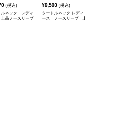
70
¥
9,500
¥
10,980
(税込)
(税込)
(税込)
トルネック レディ
タートルネック レディ
タートルネック 薄手エ
 上品ノースリーブ
ース ノースリーブ 上
レガントリットワンピー
ース 韓国風
品ハイネックホルターネ
ス
ックワンピース S~XL