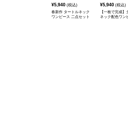
¥
5,940
¥
5,940
(税込)
(税込)
春新作 タートルネック
【一枚で完成】
ワンピース 二点セット
ネック配色ワン
ウエストリボン
トベスト風