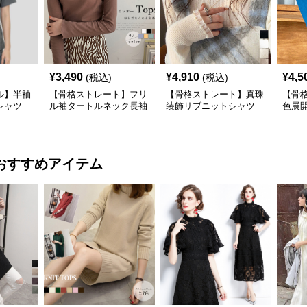
¥
3,490
¥
4,910
¥
4,5
(税込)
(税込)
ル】半袖
【骨格ストレート】フリ
【骨格ストレート】真珠
【骨
シャツ
ル袖タートルネック長袖
装飾リブニットシャツ
色展
カジュ
シャツ春秋インナー
タートルネック長袖春秋
トル
冬
おすすめアイテム