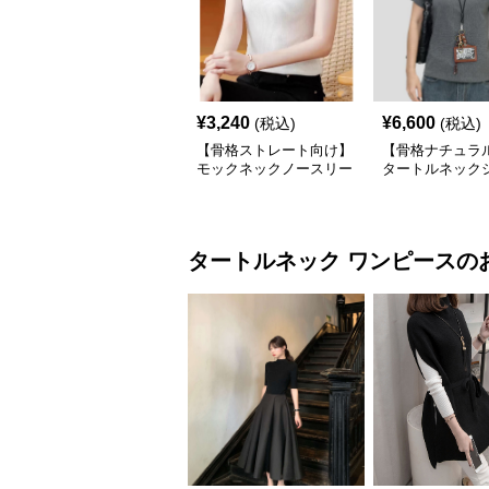
¥
3,240
¥
6,600
(税込)
(税込)
【骨格ストレート向け】
【骨格ナチュラ
モックネックノースリー
タートルネック
ブリブトップス｜細見え
スリムフィット 
タートル風デザイン
アル S〜XL
タートルネック
ワンピース
の