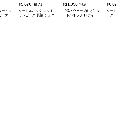
¥
5,670
¥
11,050
¥
6,8
(税込)
(税込)
タートル
タートルネック ニット
【骨格ウェーブ向け】タ
ター
ピース｜
ワンピース 長袖 チュニ
ートルネック レディー
ース
付きニッ
ック
ス 半袖｜上品レースミ
ワンピ
モレワンピース S〜
2XL