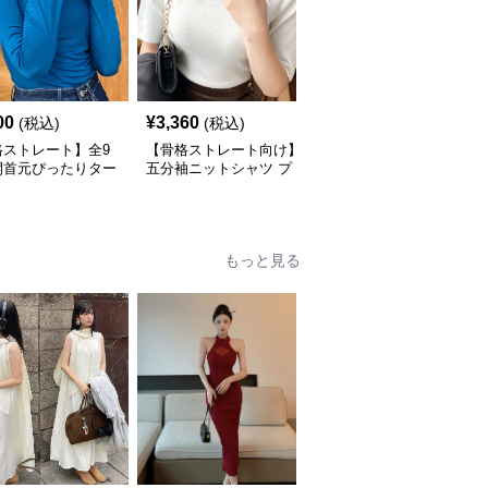
00
¥
3,360
¥
6,740
(税込)
(税込)
(税込)
格ストレート】全9
【骨格ストレート向け】
【骨格ウェーブ向け】タ
開首元ぴったりター
五分袖ニットシャツ プ
ートルネック 肩開きニ
ネック長袖インナー
チタートルネック オフ
ットセット | ノースリー
ィスカジュアル
ブカーディガン
もっと見る