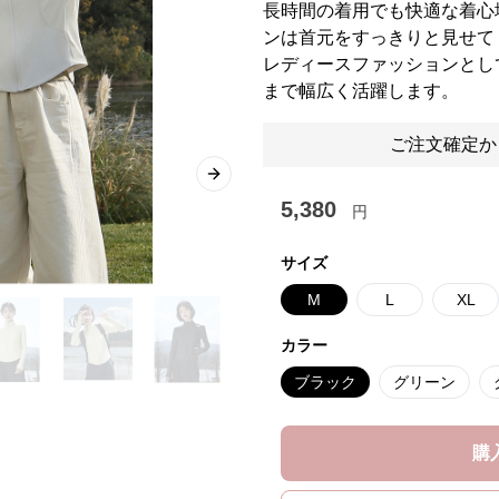
長時間の着用でも快適な着心
ンは首元をすっきりと見せて
レディースファッションとし
まで幅広く活躍します。
ご注文確定か
Next slide
5,380
円
サイズ
M
L
XL
カラー
ブラック
グリーン
購