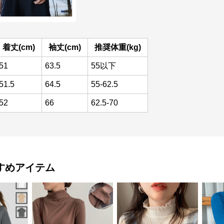
着丈(cm)
袖丈(cm)
推奨体重(kg)
51
63.5
55以下
51.5
64.5
55-62.5
52
66
62.5-70
すめアイテム