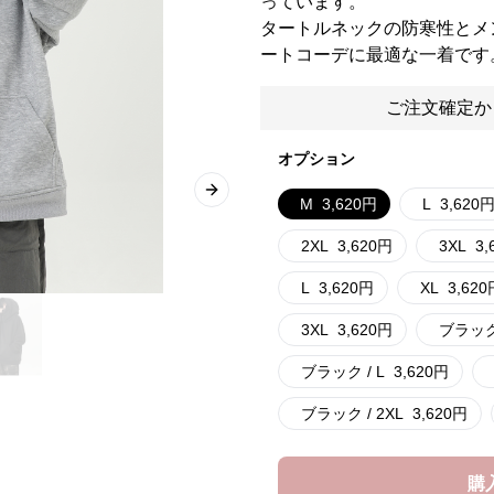
っています。
タートルネックの防寒性とメ
ートコーデに最適な一着です
ご注文確定か
オプション
Next slide
M
3,620
円
L
3,620
2XL
3,620
円
3XL
3,
L
3,620
円
XL
3,620
3XL
3,620
円
ブラック 
ブラック / L
3,620
円
ブラック / 2XL
3,620
円
購