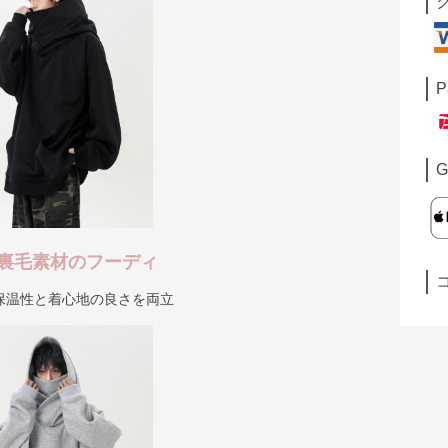
P
G
裏毛素材のフーディ
保温性と着心地の良さを両立