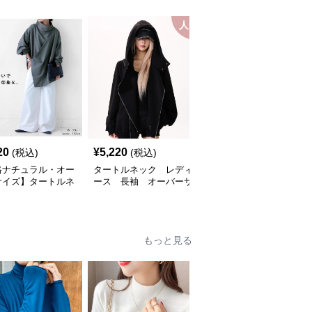
人気
20
¥
5,220
¥
10,160
(税込)
(税込)
(税込)
格ナチュラル・オー
タートルネック レディ
ふわふわエコファーハイ
サイズ】タートルネ
ース 長袖 オーバーサ
ネック短丈ジャケット
 レディース｜リラ
イズ斜めジップパーカー
レディース
ス長袖トップス
M〜XL
もっと見る
人