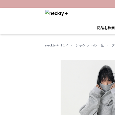
商品を検索
neckty＋ TOP
›
ジャケットの一覧
›
タ