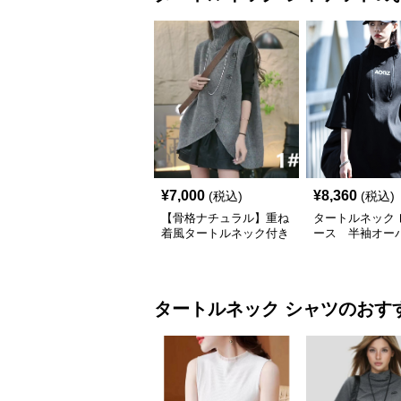
¥
7,000
¥
8,360
(税込)
(税込)
【骨格ナチュラル】重ね
タートルネック 
着風タートルネック付き
ース 半袖オー
ニットジャケット レデ
ズ ハイネック 
ィース
バー S~2XL
タートルネック
シャツ
のおす