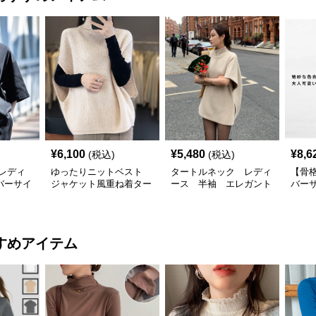
¥
6,100
¥
5,480
¥
8,6
(税込)
(税込)
レディ
ゆったりニットベスト
タートルネック レディ
【骨
バーサイ
ジャケット風重ね着ター
ース 半袖 エレガント
バー
プルオー
トルネック
ポンチョ風
ック
ック
すめアイテム