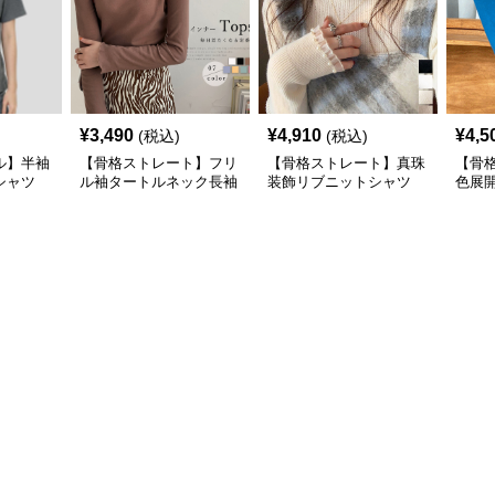
¥
3,490
¥
4,910
¥
4,5
(税込)
(税込)
ル】半袖
【骨格ストレート】フリ
【骨格ストレート】真珠
【骨
シャツ
ル袖タートルネック長袖
装飾リブニットシャツ
色展
カジュ
シャツ春秋インナー
タートルネック長袖春秋
トル
冬