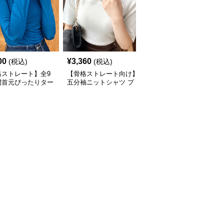
00
¥
3,360
¥
6,740
(税込)
(税込)
(税込)
格ストレート】全9
【骨格ストレート向け】
【骨格ウェーブ向け】タ
開首元ぴったりター
五分袖ニットシャツ プ
ートルネック 肩開きニ
ネック長袖インナー
チタートルネック オフ
ットセット | ノースリー
ィスカジュアル
ブカーディガン