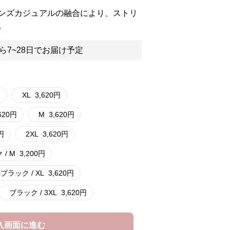
ンズカジュアルの融合により、ストリ
。
ら7~28日でお届け予定
円
XL
3,620
円
620
円
M
3,620
円
円
2XL
3,620
円
/ M
3,200
円
ブラック / XL
3,620
円
ブラック / 3XL
3,620
円
入画面に進む