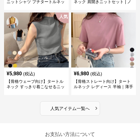
ニットシャツ プチタートルネッ
ネック 肩開きニットセット | ノ
ク オフィスカジュアル
ースリーブカーディガン
人気
¥
5,980
¥
6,980
(税込)
(税込)
【骨格ウェーブ向け】タートル
【骨格ストレート向け】タート
ネック すっきり着こなせるニッ
ルネック レディース 半袖｜薄手
トインナー｜ミニマルトップス
春夏ハイネックシャツ
›
人気アイテム一覧へ
お支払い方法について