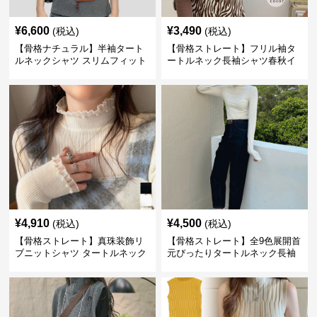
¥
6,600
¥
3,490
(税込)
(税込)
【骨格ナチュラル】半袖タート
【骨格ストレート】フリル袖タ
ルネックシャツ スリムフィット
ートルネック長袖シャツ春秋イ
カジュアル S〜XL
ンナー
¥
4,910
¥
4,500
(税込)
(税込)
【骨格ストレート】真珠装飾リ
【骨格ストレート】全9色展開首
ブニットシャツ タートルネック
元ぴったりタートルネック長袖
長袖春秋冬
インナー