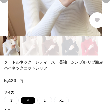
Previous slide
Ne
タートルネック レディース 長袖 シンプル リブ編み
ハイネックニットシャツ
5,420
円
サイズ
S
M
L
XL