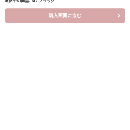
選択中の商品: M / ブラック
購入画面に進む
neckty＋
について
利用規約
プライバシー