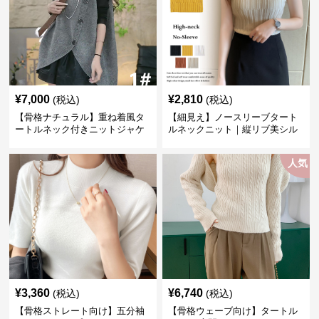
¥
7,000
¥
2,810
(税込)
(税込)
【骨格ナチュラル】重ね着風タ
【細見え】ノースリーブタート
ートルネック付きニットジャケ
ルネックニット｜縦リブ美シル
ット レディース
エットトップス
人気
¥
3,360
¥
6,740
(税込)
(税込)
【骨格ストレート向け】五分袖
【骨格ウェーブ向け】タートル