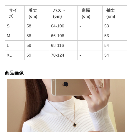
サイ
着丈
バスト
肩幅
袖丈
ズ
(cm)
(cm)
(cm)
(cm)
S
58
64-100
-
53
M
58
66-108
-
53
L
59
68-116
-
54
XL
59
70-124
-
54
商品画像