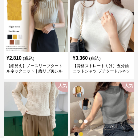
¥
2,810
¥
3,360
(税込)
(税込)
【細見え】ノースリーブタート
【骨格ストレート向け】五分袖
ルネックニット｜縦リブ美シル
ニットシャツ プチタートルネッ
エットトップス
ク オフィスカジュアル
人気
人気