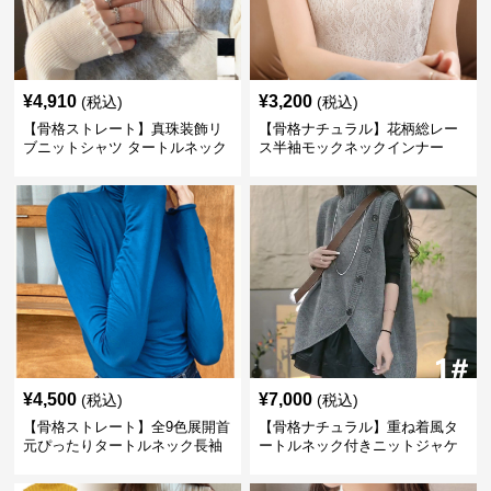
¥
4,910
¥
3,200
(税込)
(税込)
【骨格ストレート】真珠装飾リ
【骨格ナチュラル】花柄総レー
ブニットシャツ タートルネック
ス半袖モックネックインナー
長袖春秋冬
¥
4,500
¥
7,000
(税込)
(税込)
【骨格ストレート】全9色展開首
【骨格ナチュラル】重ね着風タ
元ぴったりタートルネック長袖
ートルネック付きニットジャケ
インナー
ット レディース