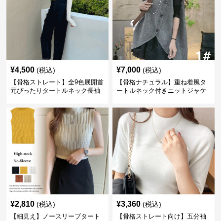
¥
4,500
¥
7,000
(税込)
(税込)
【骨格ストレート】全9色展開首
【骨格ナチュラル】重ね着風タ
元ぴったりタートルネック長袖
ートルネック付きニットジャケ
インナー
ット レディース
¥
2,810
¥
3,360
(税込)
(税込)
【細見え】ノースリーブタート
【骨格ストレート向け】五分袖