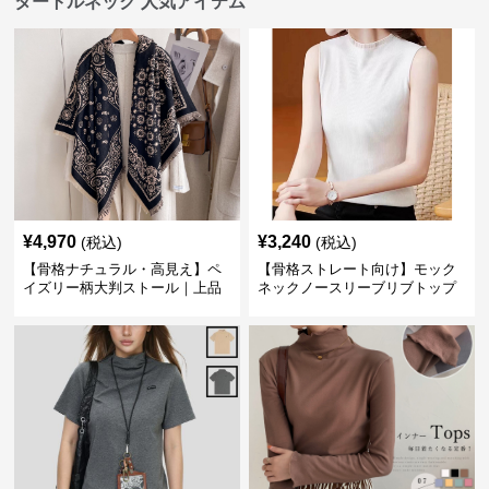
タートルネック 人気アイテム
¥
4,970
¥
3,240
(税込)
(税込)
【骨格ナチュラル・高見え】ペ
【骨格ストレート向け】モック
イズリー柄大判ストール｜上品
ネックノースリーブリブトップ
フリンジネックウォーマー6色
ス｜細見えタートル風デザイン