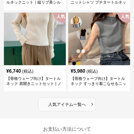
ルネックニット｜縦リブ美シル
ニットシャツ プチタートルネッ
エットトップス
ク オフィスカジュアル
人気
人気
¥
6,740
¥
5,980
(税込)
(税込)
【骨格ウェーブ向け】タートル
【骨格ウェーブ向け】タートル
ネック 肩開きニットセット | ノ
ネック すっきり着こなせるニッ
ースリーブカーディガン
トインナー｜ミニマルトップス
›
人気アイテム一覧へ
お支払い方法について