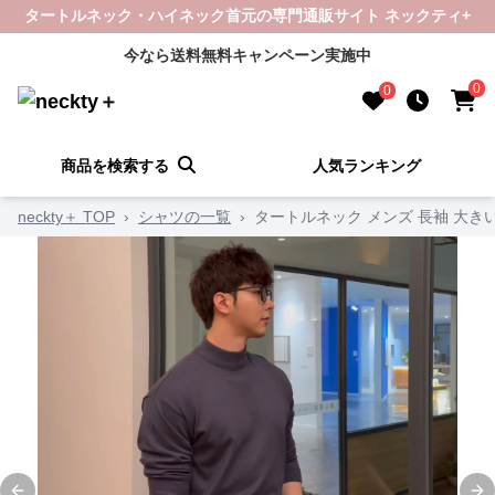
タートルネック・ハイネック首元の専門通販サイト ネックティ+
今なら送料無料キャンペーン実施中
0
0
商品を検索する
人気ランキング
neckty＋ TOP
›
シャツの一覧
›
タートルネック メンズ 長袖 大