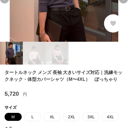
Previous slide
Ne
タートルネック メンズ 長袖 大きいサイズ対応｜洗練モッ
クネック・体型カバーシャツ（M〜4XL） ぽっちゃり
5,720
円
サイズ
M
L
XL
2XL
3XL
4XL