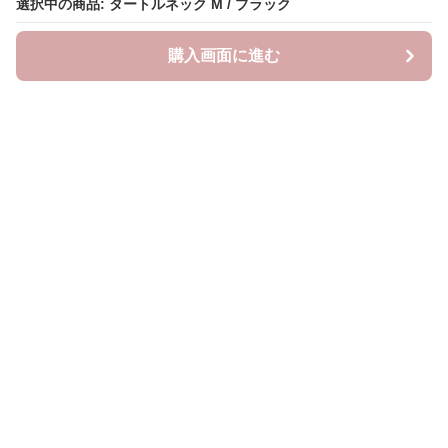
選択中の商品: タートルネック M / ブラック
購入画面に進む
neckty＋
について
利用規約
プライバシー