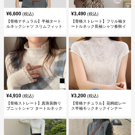
¥
6,600
¥
3,490
(税込)
(税込)
【骨格ナチュラル】半袖タート
【骨格ストレート】フリル袖タ
ルネックシャツ スリムフィット
ートルネック長袖シャツ春秋イ
カジュアル S〜XL
ンナー
¥
4,910
¥
3,200
(税込)
(税込)
【骨格ストレート】真珠装飾リ
【骨格ナチュラル】花柄総レー
ブニットシャツ タートルネック
ス半袖モックネックインナー
長袖春秋冬