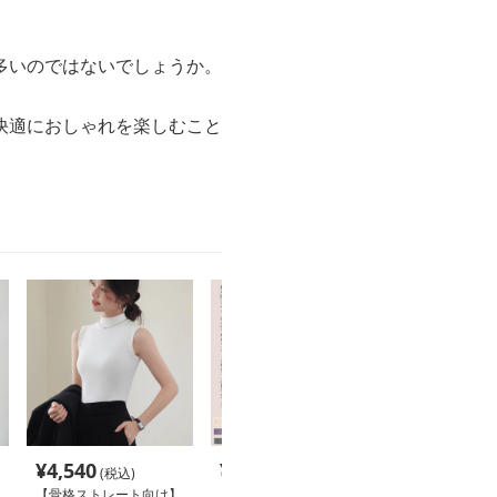
多いのではないでしょうか。
快適におしゃれを楽しむこと
¥
4,540
¥
3,000
¥
3,000
(税込)
(税込)
(税込
【骨格ストレート向け】
【骨格ウェーブ・上品シ
タートルネック