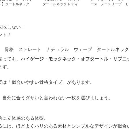
ト】タートルネック
タートルネック レディ
ース ノースリーブ モ
ディース 半袖｜華奢
ース ノースリーブ｜シ
ダールスリムフィット
えする薄手リブカット
ンプル美シルエットイン
S~XXL
ー 定番シリーズ
ナー S〜3XL
XL
失敗しない！
ント！
言っても、
ハイゲージ
・
モックネック
・
オフタートル
・
リブニ
ます。
実は「似合いやすい骨格タイプ」があります。
、自分に合うダサいと言われない一枚を選びましょう。
的に立体感のある体型。
るには、ほどよくハリのある素材とシンプルなデザインが似合