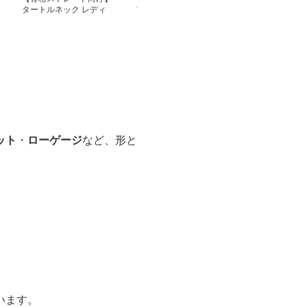
タートルネック レディ
アー】デコルテシアー
ース ノースリ
ース 五分袖｜細見えリ
リブニットハイネック半
ブ編み タート
ブニットトップス
袖｜薄手きれいめトップ
シャツ 無地 上
M~2XL
ス
ット
・
ローゲージ
など、形と
います。