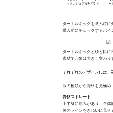
ィスカジュアル対応】タ
ー
ートルネック レディー
レ
ス ノースリーブ｜上品
見
インナー S~3XL
ソ
S~
タートルネックを選ぶ時に
購入前にチェックするポイ
タートルネックとひと口に
素材で印象は大きく変わり
それぞれのデザインには、
服の種類から骨格を見極め
骨格ストレート
上半身に厚みがあり、全体
体のラインをきれいに見せ