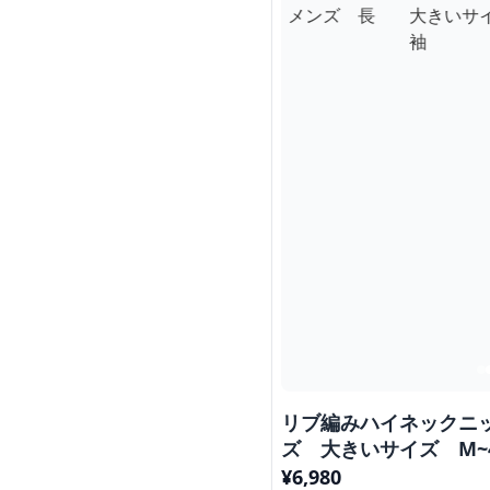
リブ編みハイネックニ
ズ 大きいサイズ M~
ンズ 長袖
¥
6,980