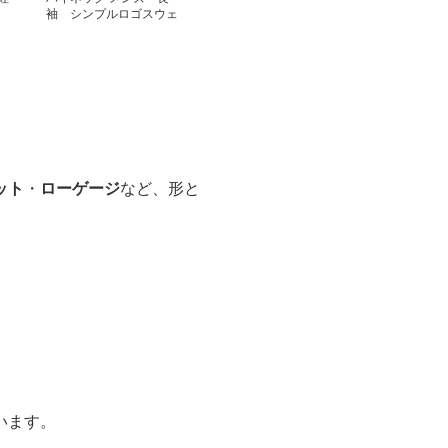
ズ
袖 シンプルロゴスウェ
ット 大きいサイズ ぽ
っちゃり対応 春秋冬
M~5XL
ット
・
ローゲージ
など、形と
います。