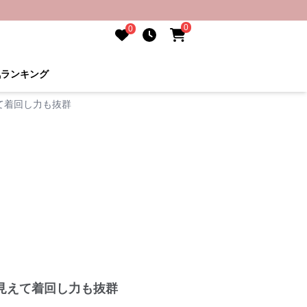
0
0
気ランキング
て着回し力も抜群
見えて着回し力も抜群