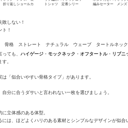
 折り返しショールカ
トシャツ 定番シリー
編みセーター メン
ー地柄切替ニット
ズ 大きいサイズ
M~3XL
XXXL
M~4XL タートルネッ
ク メンズ 長袖
失敗しない！
ント！
言っても、
ハイゲージ
・
モックネック
・
オフタートル
・
リブニ
ます。
実は「似合いやすい骨格タイプ」があります。
、自分に合うダサいと言われない一枚を選びましょう。
的に立体感のある体型。
るには、ほどよくハリのある素材とシンプルなデザインが似合