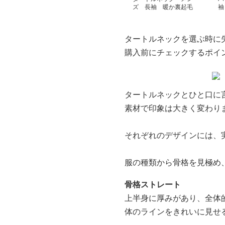
ズ 長袖 暖か裏起毛
袖
ハイネックセーター 秋
ラ
冬 極暖 M~3XL
S~
タートルネックを選ぶ時に
購入前にチェックするポイ
タートルネックとひと口に
素材で印象は大きく変わり
それぞれのデザインには、
服の種類から骨格を見極め
骨格ストレート
上半身に厚みがあり、全体
体のラインをきれいに見せ