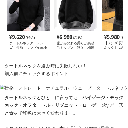
¥
9,620
¥
6,980
¥
5,980
(税込)
(税込)
(税込
タートルネック メン
暖かみのある柔らか裏起
【メンズ 長袖 
ズ 長袖 シンプル無地
毛トップス 秋冬 極暖
ネック】ふわも
ニット 大きいサイズ
M～３XL タートルネッ
セーター｜春秋
ぽっちゃり対応 M～４
ク メンズ 長袖
あったかトップ
XL
neckty＋ M～X
タートルネックを選ぶ時に失敗しない！
購入前にチェックするポイント！
タートルネックとひと口に言っても、
ハイゲージ
・
モック
ネック
・
オフタートル
・
リブニット
・
ローゲージ
など、形
と素材で印象は大きく変わります。