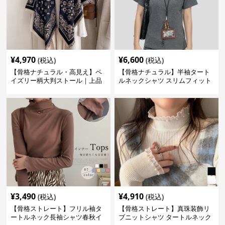
¥
4,970
¥
6,600
(税込)
(税込)
【骨格ナチュラル・高見え】ペ
【骨格ナチュラル】半袖タート
イズリー柄大判ストール｜上品
ルネックシャツ スリムフィット
フリンジネックウォーマー6色
カジュアル S〜XL
¥
3,490
¥
4,910
(税込)
(税込)
【骨格ストレート】フリル袖タ
【骨格ストレート】真珠装飾リ
ートルネック長袖シャツ春秋イ
ブニットシャツ タートルネック