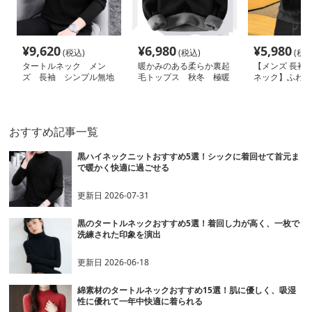
¥
9,620
¥
6,980
¥
5,980
(税込)
(税込)
(税込
タートルネック メン
暖かみのある柔らか裏起
【メンズ 長袖 
ズ 長袖 シンプル無地
毛トップス 秋冬 極暖
ネック】ふわも
ニット 大きいサイズ
M～３XL タートルネッ
セーター｜春秋
ぽっちゃり対応 M～４
ク メンズ 長袖
あったかトップ
XL
neckty＋ M～X
おすすめ記事一覧
黒ハイネックニットおすすめ5選！シックに着回せて首元ま
で暖かく快適に過ごせる
更新日
2026-07-31
黒のタートルネックおすすめ5選！着回し力が高く、一枚で
洗練された印象を演出
更新日
2026-06-18
綿素材のタートルネックおすすめ15選！肌に優しく、吸湿
性に優れて一年中快適に着られる