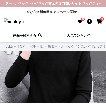
タートルネック・ハイネック首元の専門通販サイト ネックティ+
今なら送料無料キャンペーン実施中
0
0
商品を検索する
人気ランキング
neckty＋ TOP
›
記事一覧
›
黒タートルネックメンズおすすめ5選